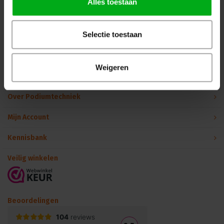
Alles toestaan
Volg ons op Instagram
Volg ons op Linkedin
Volg ons op Twitter
Stuur ons een bericht
Selectie toestaan
Binnen 24 uur persoonlijk contact!
Weigeren
Klantenservice
Over Podiumtechniek
Mijn Account
Kennisbank
Veilig winkelen
Beoordelingen