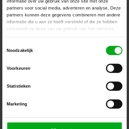
informatie over uw gebruik van onze site met onze
partners voor social media, adverteren en analyse. Deze
partners kunnen deze gegevens combineren met andere
informatie die u aan ze heeft verstrekt of die ze hebben
verzameld op basis van uw gebruik van hun services.
SPX | ILYAD Led wash LP25 | Asymmetrisch wall wash |
Toestemmingsselectie
Vermogen: 29W
Noodzakelijk
SPX-Lighting |
PRI01320
Levertijd op aanvraag
Voorkeuren
Kleurtemperatuur: 3000K, Aansturing: CASAMBI, Bevestiging: Hook mounting, Kleur: Zwart
Login voor prijzen
Statistieken
Dé specialist podiumtechniek; van schets naar uitvoering
Marketing
Kleine Tocht 32
1507 CA
Zaandam
+ 31 85 40 15 92 9
info@podiumtechniek.nl
Volg ons op Facebook