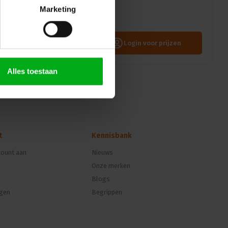
ssis-D RJ45 connector met
Marketing
erbinding voor professionele
Login voor prijzen
Alles toestaan
t
Kennisbank
ount aan
Nieuws
Onze merken
Blogs
ngen
Begrippen