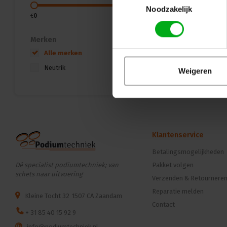
Noodzakelijk
€
0
€
15
Merken
Alle merken
Neutrik
Weigeren
Klantenservice
Betalingsmogelijkheden
Dé specialist podiumtechniek; van
Pakket volgen
schets naar uitvoering
Verzenden & Retournere
Reparatie melden
Kleine Tocht 32
1507 CA Zaandam
Contact
+ 31 85 40 15 92 9
info@podiumtechniek.nl