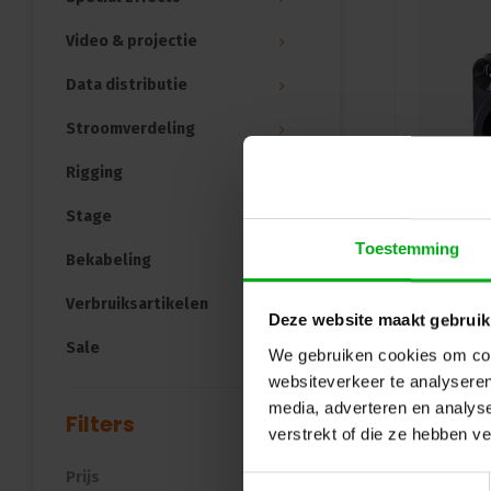
Video & projectie
Data distributie
Stroomverdeling
Rigging
Stage
Toestemming
Bekabeling
Verbruiksartikelen
Deze website maakt gebruik
Sale
We gebruiken cookies om cont
websiteverkeer te analyseren
media, adverteren en analys
Filters
verstrekt of die ze hebben v
Prijs
Toestemmingsselectie