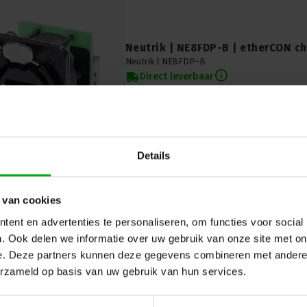
Neutrik | NE8FDP-B | etherCON ch
Neutrik |
NE8FDP-B
Direct leverbaar
Neutrik etherCON chassis-D RJ45 in stijlvol z
betrouwbare keuze voor al uw netwerkconnecti
voor professionele audio-, video- en podium
Details
 van cookies
ent en advertenties te personaliseren, om functies voor social
. Ook delen we informatie over uw gebruik van onze site met on
Neutrik | NE8FDP-TOP | etherCON
e. Deze partners kunnen deze gegevens combineren met andere i
IP65
erzameld op basis van uw gebruik van hun services.
Neutrik |
NE8FDP-TOP
Verwachtte levertijd 7-14 werkdagen