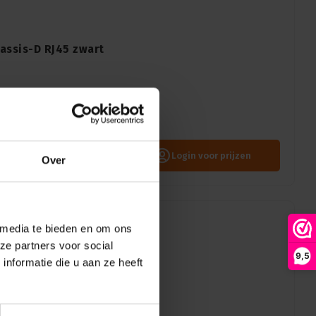
assis-D RJ45 zwart
wart: de robuuste en
viteit behoeften. Perfect
toepassingen.
Login voor prijzen
Over
 media te bieden en om ons
ze partners voor social
9,5
 chassis-D RJ45 TOP
nformatie die u aan ze heeft