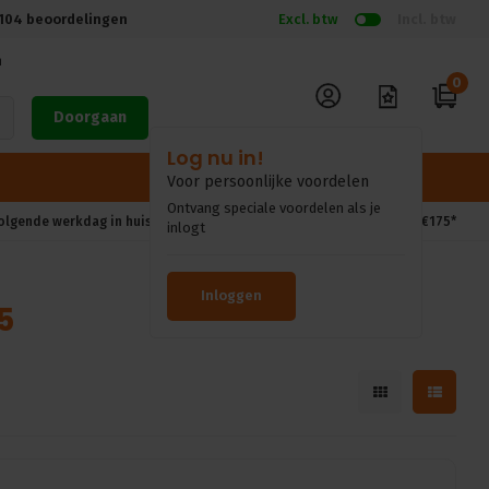
104
beoordelingen
Excl. btw
Incl. btw
n
0
Doorgaan
volgende werkdag in huis*
Gratis verzendkosten vanaf €175*
5