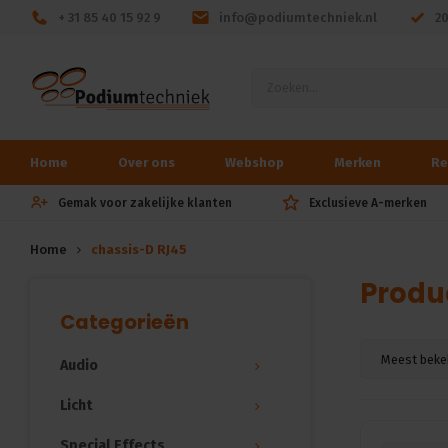
+ 31 85 40 15 92 9
info@podiumtechniek.nl
2
Home
Over ons
Webshop
Merken
Re
Gemak voor zakelijke klanten
Exclusieve A-merken
Home
chassis-D RJ45
Produ
Categorieën
Meest beke
Audio
Licht
Special Effects