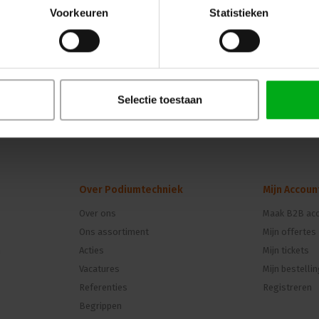
Neutrik NE8FDP-TOP: Robuuste etherCON cha
Voorkeuren
Statistieken
IP65 bescherming. Betrouwbare waterdichte v
audio, video en data.
Selectie toestaan
Over Podiumtechniek
Mijn Accoun
Over ons
Maak B2B acc
Ons assortiment
Mijn offertes
n
Acties
Mijn tickets
Vacatures
Mijn bestelli
Referenties
Registreren
Begrippen