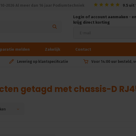
010-2026 Al meer dan 16 jaar Podiumtechniek
9.5
uit
Login of account aanmaken - e
krijg direct korting
paratie melden
Zakelijk
Contact
Levering op klantspecificatie
Voor 14:00 uur besteld, 
cten getagd met chassis-D RJ4
ken