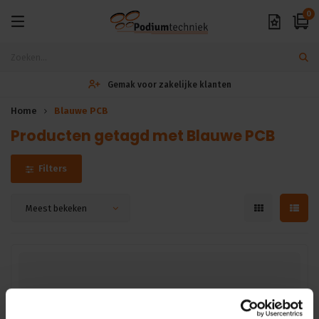
0
Gemak voor zakelijke klanten
Home
Blauwe PCB
Producten getagd met Blauwe PCB
Filters
Meest bekeken