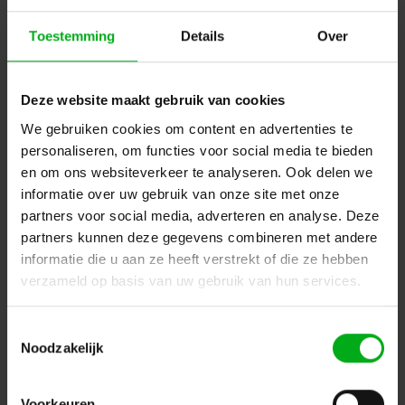
Toestemming
Details
Over
Deze website maakt gebruik van cookies
We gebruiken cookies om content en advertenties te
Neutrik | NAC3MPXXA-WOT | powerCON 20A
personaliseren, om functies voor social media te bieden
paneelmontage -D- 2p+PE pen blauw CBC PCB
en om ons websiteverkeer te analyseren. Ook delen we
Neutrik |
NAC3MPXXA-WOT
informatie over uw gebruik van onze site met onze
Verwachtte levertijd 7-14 werkdagen
partners voor social media, adverteren en analyse. Deze
Login voor prijzen
partners kunnen deze gegevens combineren met andere
informatie die u aan ze heeft verstrekt of die ze hebben
verzameld op basis van uw gebruik van hun services.
Dé specialist podiumtechniek; van schets naar uitvoering
Toestemmingsselectie
Kleine Tocht 32
1507 CA
Noodzakelijk
Zaandam
+ 31 85 40 15 92 9
info@podiumtechniek.nl
Volg ons op Facebook
Volg ons op Instagram
Volg ons op Linkedin
Voorkeuren