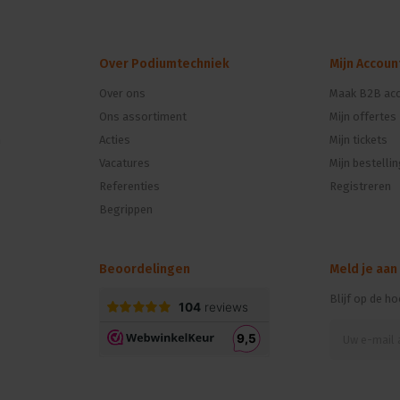
Over Podiumtechniek
Mijn Accoun
Over ons
Maak B2B acc
Ons assortiment
Mijn offertes
n
Acties
Mijn tickets
Vacatures
Mijn bestelli
Referenties
Registreren
Begrippen
Beoordelingen
Meld je aan
Blijf op de h