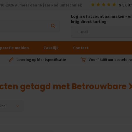
010-2026 Al meer dan 16 jaar Podiumtechniek
9.5
uit
Login of account aanmaken - e
krijg direct korting
paratie melden
Zakelijk
Contact
Levering op klantspecificatie
Voor 14:00 uur besteld, 
cten getagd met Betrouwbare 
ken