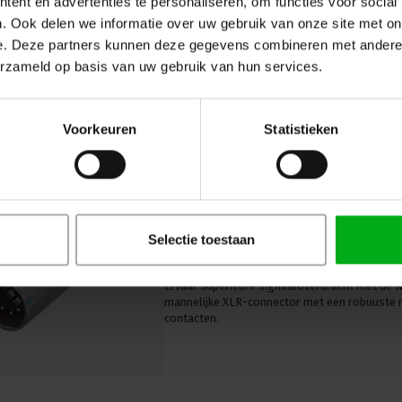
ent en advertenties te personaliseren, om functies voor social
Neutrik NC4FXX: 4-polig XLR kabeldeel met nik
contacten. Een hoogwaardige keuze voor pro
. Ook delen we informatie over uw gebruik van onze site met on
audiotoepassingen.
e. Deze partners kunnen deze gegevens combineren met andere i
erzameld op basis van uw gebruik van hun services.
Voorkeuren
Statistieken
Neutrik | NC5MXX | XLR kabeldeel 
behuizing zilvercontacten XX
Selectie toestaan
Neutrik |
NC5MXX
Verwachtte levertijd 7-14 werkdagen
Ervaar superieure signaaloverdracht met de 
mannelijke XLR-connector met een robuuste ni
contacten.