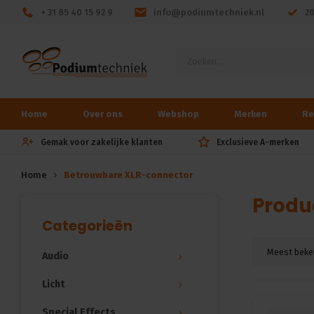
+ 31 85 40 15 92 9
info@podiumtechniek.nl
2
Home
Over ons
Webshop
Merken
Re
Gemak voor zakelijke klanten
Exclusieve A-merken
Home
Betrouwbare XLR-connector
Produ
Categorieën
Meest beke
Audio
Licht
Special Effects