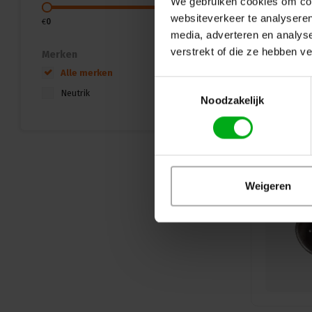
We gebruiken cookies om cont
websiteverkeer te analyseren
€
0
€
15
media, adverteren en analys
verstrekt of die ze hebben v
Merken
Alle merken
Toestemmingsselectie
Neutrik
Noodzakelijk
Weigeren