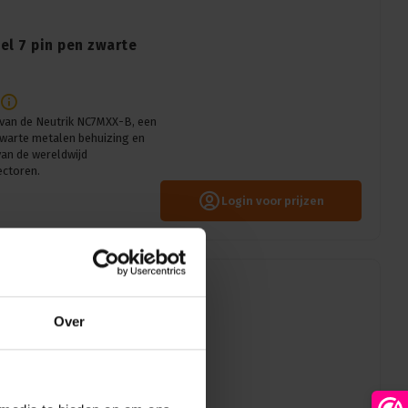
el 7 pin pen zwarte
van de Neutrik NC7MXX-B, een
warte metalen behuizing en
van de wereldwijd
ctoren.
Login voor prijzen
Over
4 pin bus nikkel