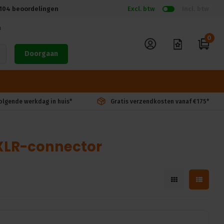
104
beoordelingen
Excl. btw
Incl. btw
n
0
Doorgaan
volgende werkdag in huis*
Gratis verzendkosten vanaf €175*
XLR-connector