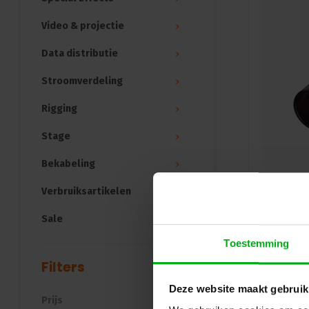
Video & projectie
Data distributie
Stroomverdeling
Rigging
Stage
Bekabeling
Verbruiksartikelen
Sale
Toestemming
Filters
Deze website maakt gebruik
Prijs