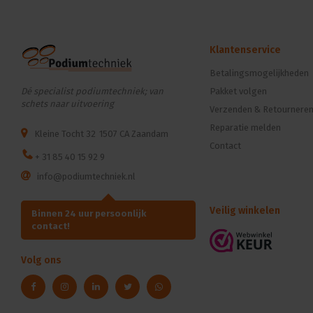
Klantenservice
Betalingsmogelijkheden
Dé specialist podiumtechniek; van
Pakket volgen
schets naar uitvoering
Verzenden & Retournere
Reparatie melden
Kleine Tocht 32
1507 CA Zaandam
Contact
+ 31 85 40 15 92 9
info@podiumtechniek.nl
Veilig winkelen
Binnen 24 uur persoonlijk
contact!
Volg ons