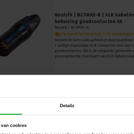
Neutrik | NC7MXX-B | XLR kabelde
behuizing goudcontacten XX
Neutrik |
NC7MXX-B
Verwachtte levertijd 7-14 werkdagen
Ontdek de betrouwbaarheid en duurzaamheid 
7-polige mannelijke XLR-connector met een z
goudcontacten. Dit is de volgende generatie 
geaccepteerde standaard van XLR-kabelconne
Details
Neutrik | NC4FXX | XLR kabeldeel 
behuizing zilvercontacten XX
Neutrik |
NC4FXX
 van cookies
Verwachtte levertijd 7-14 werkdagen