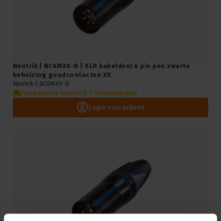
Neutrik | NC6MXX-B | XLR kabeldeel 6 pin pen zwarte
behuizing goudcontacten XX
Neutrik |
NC6MXX-B
Verwachtte levertijd 7-14 werkdagen
Login voor prijzen