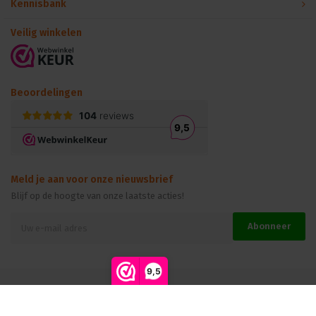
Kennisbank
Veilig winkelen
Beoordelingen
Meld je aan voor onze nieuwsbrief
Blijf op de hoogte van onze laatste acties!
Abonneer
9,5