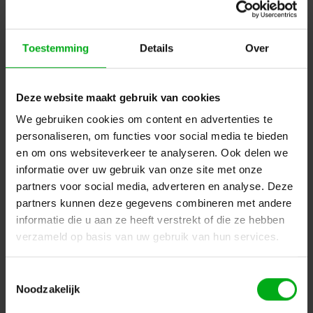
Toestemming
Details
Over
Neutrik | NC4MXX-B | XLR kabeldeel 4 pin pen zwarte
behuizing goudcontacten XX
Neutrik |
NC4MXX-B
Verwachtte levertijd 7-14 werkdagen
Deze website maakt gebruik van cookies
Login voor prijzen
We gebruiken cookies om content en advertenties te
personaliseren, om functies voor social media te bieden
en om ons websiteverkeer te analyseren. Ook delen we
informatie over uw gebruik van onze site met onze
partners voor social media, adverteren en analyse. Deze
partners kunnen deze gegevens combineren met andere
informatie die u aan ze heeft verstrekt of die ze hebben
verzameld op basis van uw gebruik van hun services.
Toestemmingsselectie
Noodzakelijk