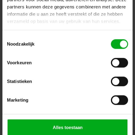
partners kunnen deze gegevens combineren met andere
informatie die u aan ze heeft verstrekt of die ze hebben
verzameld op basis van uw gebruik van hun services.
Toestemmingsselectie
Neutrik | NC3MD-LX-BAG | XLR chassis DLX 3 pin pen
Noodzakelijk
zwarte behuizing zilvercontacten
Neutrik |
NC3MD-LX-BAG
Direct leverbaar
Voorkeuren
Login voor prijzen
Statistieken
Dé specialist podiumtechniek; van schets naar uitvoering
Marketing
Kleine Tocht 32
1507 CA
Zaandam
+ 31 85 40 15 92 9
info@podiumtechniek.nl
Volg ons op Facebook
Volg ons op Instagram
Volg ons op Linkedin
Alles toestaan
Volg ons op Twitter
Stuur ons een bericht