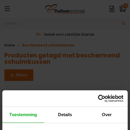
0
Gemak voor zakelijke klanten
Home
beschermend schuimkussen
Producten getagd met beschermend
schuimkussen
Filters
Helaas...
Er zijn geen producten gevonden in deze categorie.. maar wij
Toestemming
Details
Over
helpen u graag verder met zoeken! Mail uw vraag naar
info@podiumtechniek.nl
of probeer een van onze andere