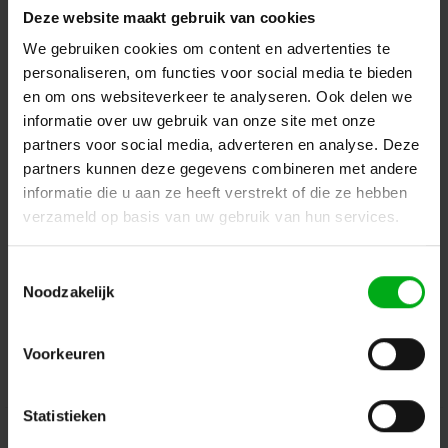
categorieën.
Deze website maakt gebruik van cookies
We gebruiken cookies om content en advertenties te
Terug naar vorige pagina
personaliseren, om functies voor social media te bieden
en om ons websiteverkeer te analyseren. Ook delen we
informatie over uw gebruik van onze site met onze
Dé specialist podiumtechniek; van schets naar uitvoering
partners voor social media, adverteren en analyse. Deze
partners kunnen deze gegevens combineren met andere
Kleine Tocht 32
1507 CA
informatie die u aan ze heeft verstrekt of die ze hebben
Zaandam
+ 31 85 40 15 92 9
verzameld op basis van uw gebruik van hun services.
info@podiumtechniek.nl
Volg ons op Facebook
Volg ons op Instagram
Volg ons op Linkedin
Toestemmingsselectie
Volg ons op Twitter
Stuur ons een bericht
Noodzakelijk
Binnen 24 uur persoonlijk contact!
Voorkeuren
Klantenservice
Statistieken
Over Podiumtechniek