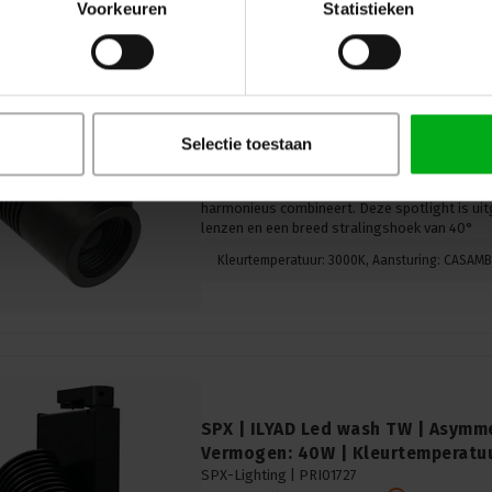
Voorkeuren
Statistieken
SPX | SYCLOSPOT LP35 Led Spot |
Vermogen: 29W
SPX-Lighting |
PRI01626
Selectie toestaan
Levertijd op aanvraag
Ontdek de SPX | SYCLOSPOT LP35 Led-Spot m
40°, een spotlight die energie-efficiëntie en 
harmonieus combineert. Deze spotlight is uit
lenzen en een breed stralingshoek van 40°
SPX | ILYAD Led wash TW | Asymme
Vermogen: 40W | Kleurtemperatu
SPX-Lighting |
PRI01727