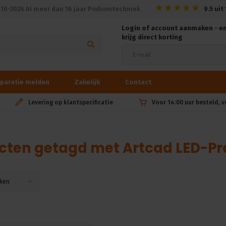
010-2026 Al meer dan 16 jaar Podiumtechniek
9.5
uit
Login of account aanmaken - e
krijg direct korting
paratie melden
Zakelijk
Contact
Levering op klantspecificatie
Voor 14:00 uur besteld, 
cten getagd met Artcad LED-Pr
ken