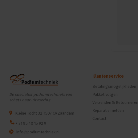
Klantenservice
Betalingsmogelijkheden
Dé specialist podiumtechniek; van
Pakket volgen
schets naar uitvoering
Verzenden & Retournere
Reparatie melden
Kleine Tocht 32
1507 CA Zaandam
Contact
+ 31 85 40 15 92 9
info@podiumtechniek.nl