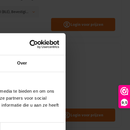
Kleurtemperatuur: 3000K, Aansturing: CASAMBI (BLE), Bevestiging: Hook mounting, Kleur: Zwart
Login voor prijzen
Vermogen: 29W |
iometer |
Over
LOP LP25 LED Profiel - een
 media te bieden en om ons
 energieverbruik. Profiteer
ingshoek, flexibele
ze partners voor social
9,5
nformatie die u aan ze heeft
Login voor prijzen