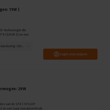
gen: 15W |
ED-technologie die
0°K (SDCM 2) en een
Openingshoek: 18°, Kleurtemperatuur: 3000K, Aansturing: CASAMBI, Kleur: Zwart
Login voor prijzen
Vermogen: 29W
aties van de SPX | SYCLOP
t en een laag energieverbruik