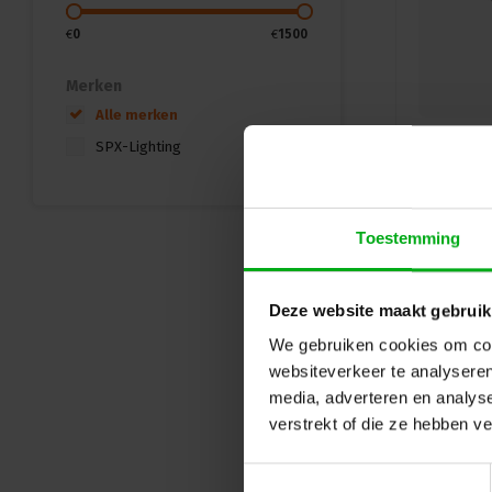
€
0
€
1500
Merken
Alle merken
SPX-Lighting
Toestemming
Deze website maakt gebruik
We gebruiken cookies om cont
websiteverkeer te analyseren
media, adverteren en analys
verstrekt of die ze hebben v
Toestemmingsselectie