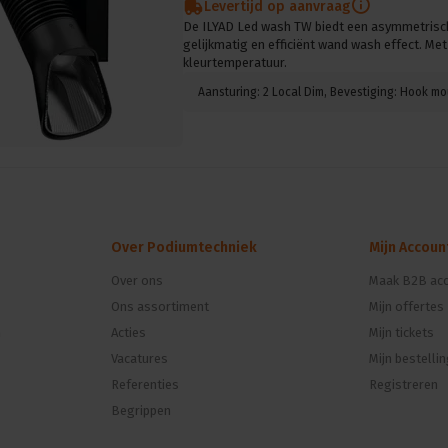
Levertijd op aanvraag
De ILYAD Led wash TW biedt een asymmetrisch
gelijkmatig en efficiënt wand wash effect. Met
kleurtemperatuur.
Over Podiumtechniek
Mijn Accoun
Over ons
Maak B2B acc
Ons assortiment
Mijn offertes
n
Acties
Mijn tickets
Vacatures
Mijn bestelli
Referenties
Registreren
Begrippen