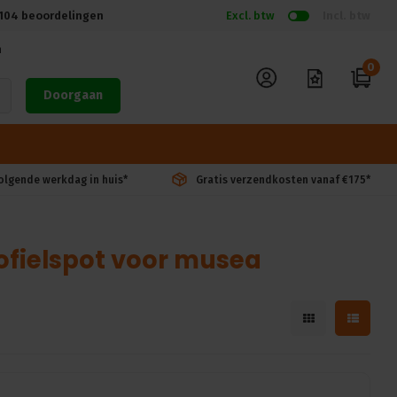
104
beoordelingen
Excl. btw
Incl. btw
n
0
Doorgaan
volgende werkdag in huis*
Gratis verzendkosten vanaf €175*
ofielspot voor musea