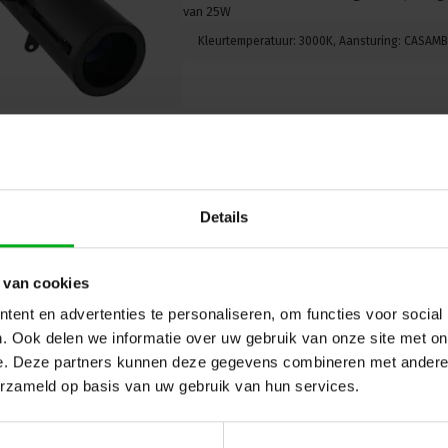
van 25W
SPX | SYCLOP LP25 Led profiel | 
Aansturing: CASAMBI | Met potent
Details
Bevestiging: Track mounting
SPX-Lighting |
CAI00700
Levertijd op aanvraag
 van cookies
Verlicht uw ruimte optimaal met de SPX | SYC
ent en advertenties te personaliseren, om functies voor social
krachtige 29W framing projector met een laag
van superieure kleurweergave, variabele stral
. Ook delen we informatie over uw gebruik van onze site met on
montagemogelijkheden.
e. Deze partners kunnen deze gegevens combineren met andere i
Kleurtemperatuur: 3000K | Kleur: Zwart
erzameld op basis van uw gebruik van hun services.