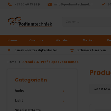
+ 31 85 40 15 92 9
info@podiumtechniek.nl
2
Home
Over ons
Webshop
Merken
Re
Gemak voor zakelijke klanten
Exclusieve A-merken
Home
Artcad LED-Profielspot voor musea
Produ
Categorieën
Meest beke
Audio
Licht
Special Effects