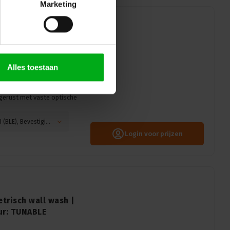
Marketing
 Openingshoek: 40° |
Alles toestaan
et een openingshoek van
krachtige lichtopbrengst
gerust met vaste optische
Kleurtemperatuur: 3000K, Aansturing: CASAMBI (BLE), Bevestiging: Hook mounting, Kleur: Zwart
Login voor prijzen
trisch wall wash |
ur: TUNABLE