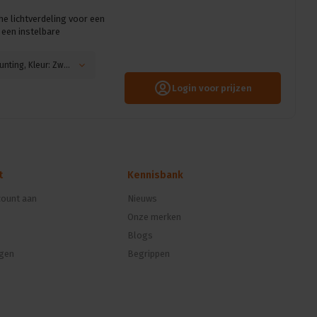
e lichtverdeling voor een
 een instelbare
Aansturing: 2 Local Dim, Bevestiging: Hook mounting, Kleur: Zwart
Login voor prijzen
t
Kennisbank
ount aan
Nieuws
Onze merken
Blogs
ngen
Begrippen