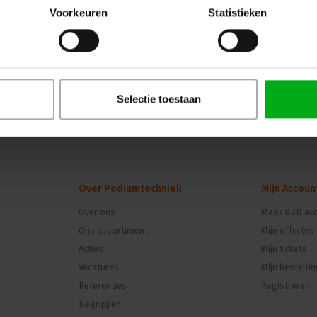
PCB met 4x NCJ6A-H XLR-Jack combi. Om DMX 
Voorkeuren
Statistieken
integreren in een ModulAir set-up
Selectie toestaan
Over Podiumtechniek
Mijn Accoun
Over ons
Maak B2B acc
Ons assortiment
Mijn offertes
n
Acties
Mijn tickets
Vacatures
Mijn bestelli
Referenties
Registreren
Begrippen