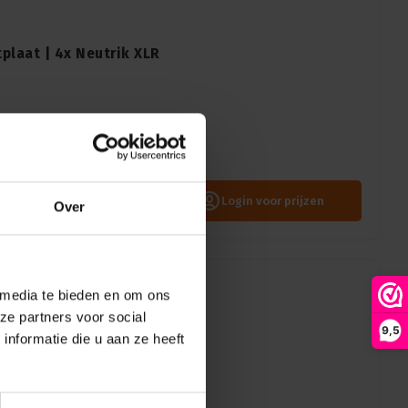
plaat | 4x Neutrik XLR
en te integreren in een
 die het signaal doorgeeft aan
Login voor prijzen
Over
 media te bieden en om ons
ze partners voor social
9,5
nformatie die u aan ze heeft
plaat | 4x Neutrik