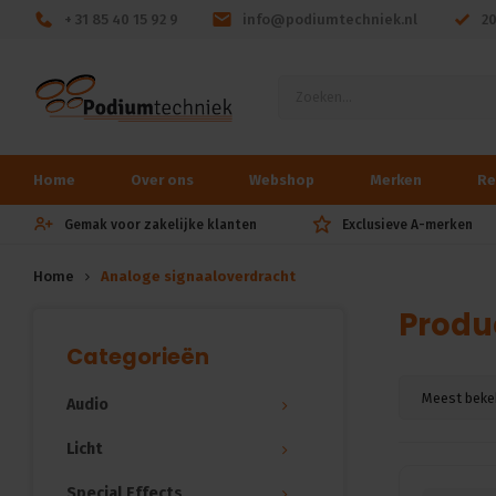
+ 31 85 40 15 92 9
info@podiumtechniek.nl
2
Home
Over ons
Webshop
Merken
Re
Gemak voor zakelijke klanten
Exclusieve A-merken
Home
Analoge signaaloverdracht
Produ
Categorieën
Meest beke
Audio
Licht
Special Effects