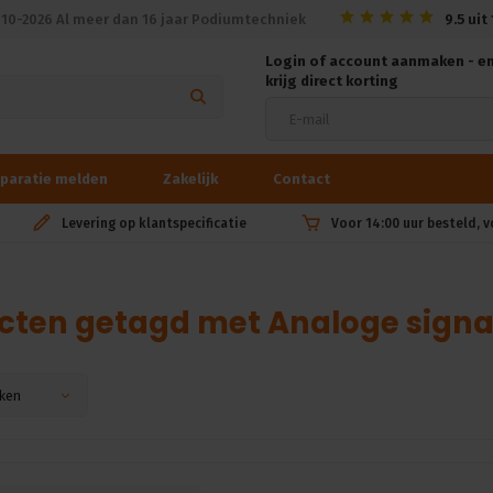
010-2026 Al meer dan 16 jaar Podiumtechniek
9.5
uit
Login of account aanmaken - e
krijg direct korting
paratie melden
Zakelijk
Contact
Levering op klantspecificatie
Voor 14:00 uur besteld, 
cten getagd met Analoge sign
ken