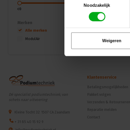
Noodzakelijk
€
0
€
45
Merken
Alle merken
ModulAir
Weigeren
Klantenservice
Betalingsmogelijkheden
Dé specialist podiumtechniek; van
Pakket volgen
schets naar uitvoering
Verzenden & Retournere
Reparatie melden
Kleine Tocht 32
1507 CA Zaandam
Contact
+ 31 85 40 15 92 9
info@podiumtechniek.nl