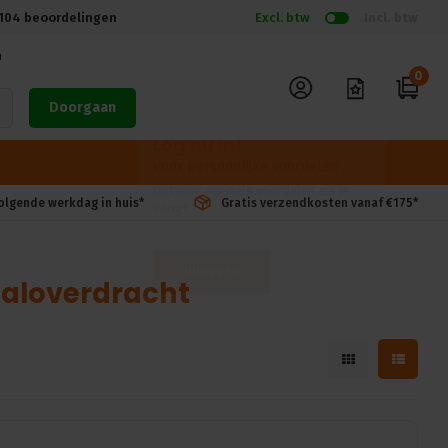
104
beoordelingen
Excl. btw
Incl. btw
n
0
Doorgaan
volgende werkdag in huis*
Gratis verzendkosten vanaf €175*
aaloverdracht