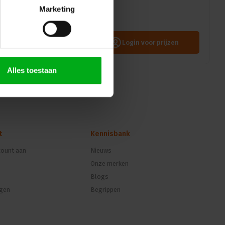
en Jack-connectoren te
Marketing
Login voor prijzen
Alles toestaan
t
Kennisbank
ount aan
Nieuws
Onze merken
Blogs
ngen
Begrippen