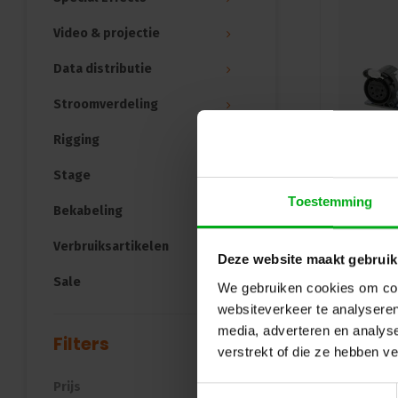
Video & projectie
Data distributie
Stroomverdeling
Rigging
Stage
Toestemming
Bekabeling
Verbruiksartikelen
Deze website maakt gebruik
Sale
We gebruiken cookies om cont
websiteverkeer te analyseren
media, adverteren en analys
Filters
verstrekt of die ze hebben v
Prijs
Toestemmingsselectie