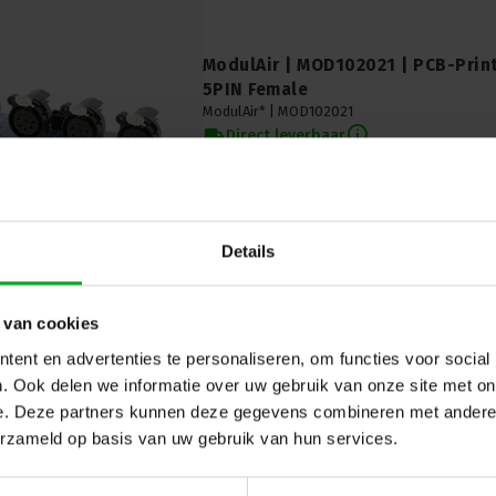
ModulAir | MOD102021 | PCB-Print
5PIN Female
ModulAir* |
MOD102021
Direct leverbaar
PCB met 4x XLR 5-pin female. Om DMX-uitgang
ModulAir set-up, bijvoorbeeld in een stagebox
een etherCON-connector.
Details
 van cookies
ent en advertenties te personaliseren, om functies voor social
DIRECT LEVERBAAR
. Ook delen we informatie over uw gebruik van onze site met on
e. Deze partners kunnen deze gegevens combineren met andere i
ModulAir | MOD102025 | PCB-Print
erzameld op basis van uw gebruik van hun services.
XLR Jack combi
ModulAir* |
MOD102025
Direct leverbaar