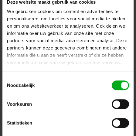
Deze website maakt gebruik van cookies
Terug naar vorige pagina
We gebruiken cookies om content en advertenties te
personaliseren, om functies voor social media te bieden
en om ons websiteverkeer te analyseren. Ook delen we
informatie over uw gebruik van onze site met onze
Dé specialist podiumtechniek; van schets naar uitvoering
partners voor social media, adverteren en analyse. Deze
partners kunnen deze gegevens combineren met andere
Kleine Tocht 32
1507 CA
Zaandam
+ 31 85 40 15 92 9
informatie die u aan ze heeft verstrekt of die ze hebben
verzameld op basis van uw gebruik van hun services.
info@podiumtechniek.nl
Volg ons op Facebook
Volg ons op Instagram
Volg ons op Linkedin
Toestemmingsselectie
Volg ons op Twitter
Stuur ons een bericht
Noodzakelijk
Binnen 24 uur persoonlijk contact!
Voorkeuren
Klantenservice
Statistieken
Over Podiumtechniek
Mijn Account