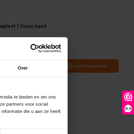
mpleet | focus hand
Login voor prijzen
Over
 media te bieden en om ons
ze partners voor social
9,5
nformatie die u aan ze heeft