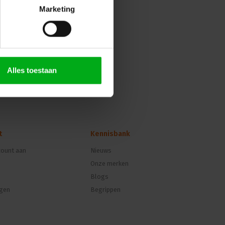
Marketing
Alles toestaan
t
Kennisbank
ount aan
Nieuws
Onze merken
Blogs
ngen
Begrippen