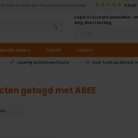
010-2026 Al meer dan 16 jaar Podiumtechniek
9.5
uit
Login of account aanmaken - e
krijg direct korting
paratie melden
Zakelijk
Contact
Levering op klantspecificatie
Voor 14:00 uur besteld, 
cten getagd met ABEE
ken