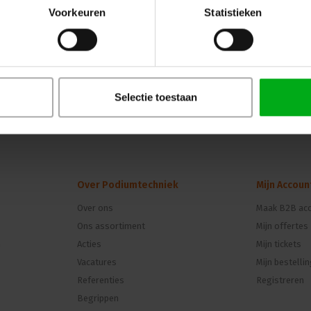
Voorkeuren
Statistieken
Selectie toestaan
Over Podiumtechniek
Mijn Accoun
Over ons
Maak B2B acc
Ons assortiment
Mijn offertes
n
Acties
Mijn tickets
Vacatures
Mijn bestelli
Referenties
Registreren
Begrippen