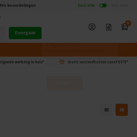
104
beoordelingen
Excl. btw
Incl. btw
n
0
Doorgaan
volgende werkdag in huis*
Gratis verzendkosten vanaf €175*