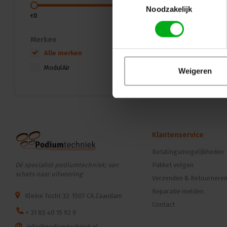
Noodzakelijk
€
0
€
2000
Merken
Alle merken
ModulAir
Weigeren
Klantenservice
Betalingsmogelijkheden
Dé specialist podiumtechniek; van
Pakket volgen
schets naar uitvoering
Verzenden & Retournere
Reparatie melden
Kleine Tocht 32
1507 CA Zaandam
Contact
+ 31 85 40 15 92 9
info@podiumtechniek.nl