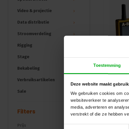
Video & projectie
Data distributie
Stroomverdeling
Rigging
Stage
Toestemming
Bekabeling
Verbruiksartikelen
Deze website maakt gebruik
Sale
We gebruiken cookies om cont
websiteverkeer te analyseren
media, adverteren en analys
Filters
verstrekt of die ze hebben v
Prijs
Toestemmingsselectie