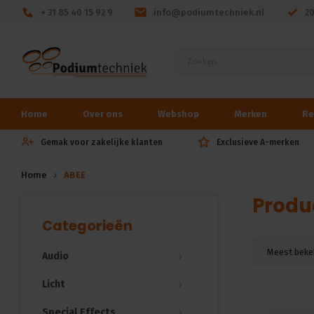
+ 31 85 40 15 92 9
info@podiumtechniek.nl
2
Home
Over ons
Webshop
Merken
Re
Gemak voor zakelijke klanten
Exclusieve A-merken
Home
ABEE
Produ
Categorieën
Meest beke
Audio
Licht
Special Effects