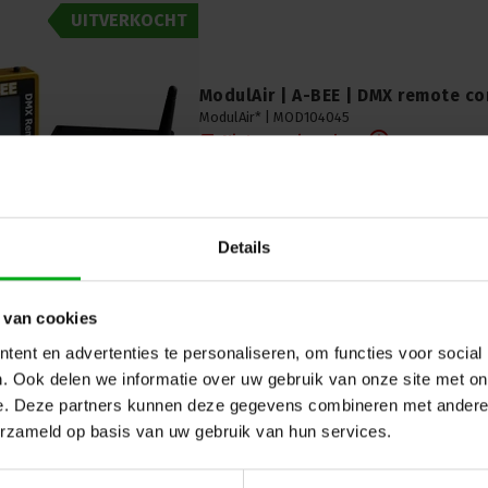
UITVERKOCHT
ModulAir | A-BEE | DMX remote co
ModulAir* |
MOD104045
Niet meer leverbaar
A-BEE set met handzender en basisstation
Details
 van cookies
ent en advertenties te personaliseren, om functies voor social
. Ook delen we informatie over uw gebruik van onze site met on
e. Deze partners kunnen deze gegevens combineren met andere i
erzameld op basis van uw gebruik van hun services.