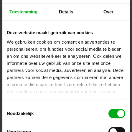
Toestemming
Details
Over
Deze website maakt gebruik van cookies
We gebruiken cookies om content en advertenties te
Neutrik | NC6MXX-B | XLR kabeldeel 6 pin pen zwarte
personaliseren, om functies voor social media te bieden
behuizing goudcontacten XX
en om ons websiteverkeer te analyseren. Ook delen we
Neutrik |
NC6MXX-B
informatie over uw gebruik van onze site met onze
Verwachtte levertijd 7-14 werkdagen
partners voor social media, adverteren en analyse. Deze
Login voor prijzen
partners kunnen deze gegevens combineren met andere
informatie die u aan ze heeft verstrekt of die ze hebben
verzameld op basis van uw gebruik van hun services.
Dé specialist podiumtechniek; van schets naar uitvoering
Toestemmingsselectie
Kleine Tocht 32
1507 CA
Noodzakelijk
Zaandam
+ 31 85 40 15 92 9
info@podiumtechniek.nl
Volg ons op Facebook
Volg ons op Instagram
Volg ons op Linkedin
Voorkeuren