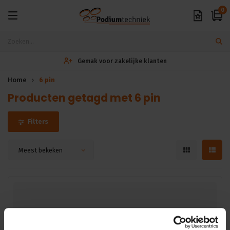
0
Gemak voor zakelijke klanten
Home
6 pin
Producten getagd met 6 pin
Filters
Meest bekeken