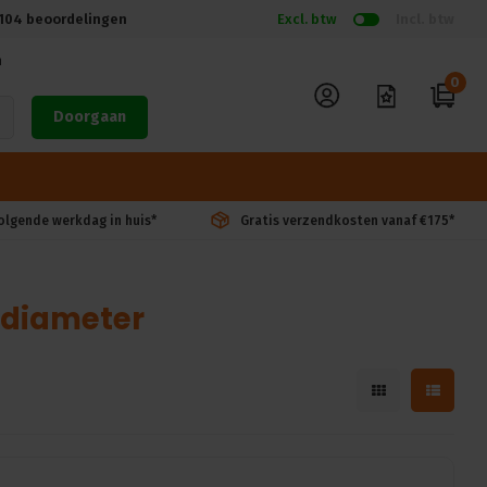
104
beoordelingen
Excl. btw
Incl. btw
n
0
Doorgaan
volgende werkdag in huis*
Gratis verzendkosten vanaf €175*
ldiameter