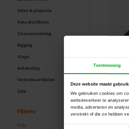
Video & projectie
Data distributie
Stroomverdeling
Rigging
Stage
Toestemming
Bekabeling
Verbruiksartikelen
Deze website maakt gebruik
Sale
We gebruiken cookies om cont
websiteverkeer te analyseren
media, adverteren en analys
Filters
verstrekt of die ze hebben v
Prijs
Toestemmingsselectie