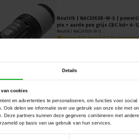
Neutrik | NAC3FXXB-W-S | powerC
pin + aarde pen grijs CBC kd= 6-
Neutrik |
NAC3FXXB-W-S
Verwachtte levertijd 7-14 werkdagen
Ontdek de Neutrik NAC3FXXB-W-S powerCON 20A
aarde pen voor 6-12mm stroomverbindingen. 
Circuit Breaking Capability (CBC). Upgrade uw
Details
 van cookies
ent en advertenties te personaliseren, om functies voor social
. Ook delen we informatie over uw gebruik van onze site met on
e. Deze partners kunnen deze gegevens combineren met andere i
erzameld op basis van uw gebruik van hun services.