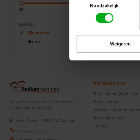
Noodzakelijk
€
0
€
10
Merken
Alle merken
Neutrik
Weigeren
Klantenservice
Betalingsmogelijkheden
Dé specialist podiumtechniek; van
Pakket volgen
schets naar uitvoering
Verzenden & Retournere
Reparatie melden
Kleine Tocht 32
1507 CA Zaandam
Contact
+ 31 85 40 15 92 9
info@podiumtechniek.nl