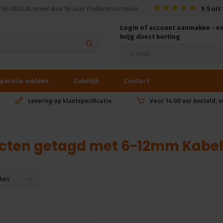
010-2026 Al meer dan 16 jaar Podiumtechniek
9.5
uit
Login of account aanmaken - e
krijg direct korting
paratie melden
Zakelijk
Contact
Levering op klantspecificatie
Voor 14:00 uur besteld, 
cten getagd met 6-12mm Kabe
ken