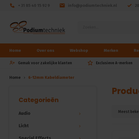
+ 31 85 40 15 92 9
info@podiumtechniek.nl
2
Home
Over ons
Webshop
Merken
Re
Gemak voor zakelijke klanten
Exclusieve A-merken
Home
6-12mm Kabeldiameter
Produ
Categorieën
Meest beke
Audio
Licht
Special Effects