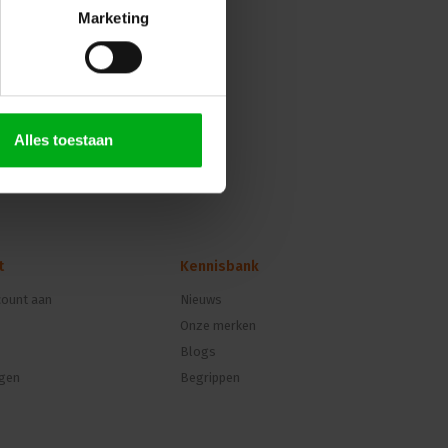
Marketing
Alles toestaan
t
Kennisbank
ount aan
Nieuws
Onze merken
Blogs
ngen
Begrippen