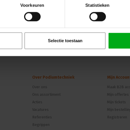
Voorkeuren
Statistieken
Selectie toestaan
Over Podiumtechniek
Mijn Accoun
Over ons
Maak B2B acc
Ons assortiment
Mijn offertes
n
Acties
Mijn tickets
Vacatures
Mijn bestelli
Referenties
Registreren
Begrippen