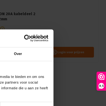
ON 20A kabeldeel 2
12mm
 kabeldeel. Grijze 2 pin +
Betrouwbare prestaties met
 stroomconnectiviteit nu!
Login voor prijzen
Over
 media te bieden en om ons
ze partners voor social
9,5
nformatie die u aan ze heeft