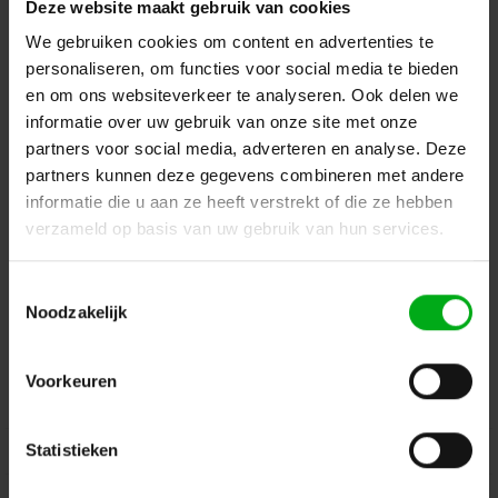
Deze website maakt gebruik van cookies
Terug naar vorige pagina
We gebruiken cookies om content en advertenties te
personaliseren, om functies voor social media te bieden
en om ons websiteverkeer te analyseren. Ook delen we
informatie over uw gebruik van onze site met onze
Dé specialist podiumtechniek; van schets naar uitvoering
partners voor social media, adverteren en analyse. Deze
partners kunnen deze gegevens combineren met andere
Kleine Tocht 32
1507 CA
Zaandam
+ 31 85 40 15 92 9
informatie die u aan ze heeft verstrekt of die ze hebben
verzameld op basis van uw gebruik van hun services.
info@podiumtechniek.nl
Volg ons op Facebook
Volg ons op Instagram
Volg ons op Linkedin
Toestemmingsselectie
Volg ons op Twitter
Stuur ons een bericht
Noodzakelijk
Binnen 24 uur persoonlijk contact!
Voorkeuren
Klantenservice
Statistieken
Over Podiumtechniek
Mijn Account