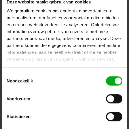
Deze website maakt gebruik van cookies
Terug naar vorige pagina
We gebruiken cookies om content en advertenties te
personaliseren, om functies voor social media te bieden
en om ons websiteverkeer te analyseren. Ook delen we
informatie over uw gebruik van onze site met onze
Dé specialist podiumtechniek; van schets naar uitvoering
partners voor social media, adverteren en analyse. Deze
partners kunnen deze gegevens combineren met andere
Kleine Tocht 32
1507 CA
Zaandam
+ 31 85 40 15 92 9
informatie die u aan ze heeft verstrekt of die ze hebben
verzameld op basis van uw gebruik van hun services.
info@podiumtechniek.nl
Volg ons op Facebook
Volg ons op Instagram
Volg ons op Linkedin
Toestemmingsselectie
Volg ons op Twitter
Stuur ons een bericht
Noodzakelijk
Binnen 24 uur persoonlijk contact!
Voorkeuren
Klantenservice
Statistieken
Over Podiumtechniek
Mijn Account