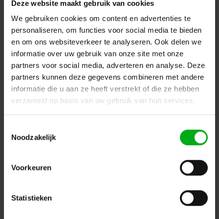
Deze website maakt gebruik van cookies
Terug naar vorige pagina
We gebruiken cookies om content en advertenties te
personaliseren, om functies voor social media te bieden
en om ons websiteverkeer te analyseren. Ook delen we
informatie over uw gebruik van onze site met onze
Dé specialist podiumtechniek; van schets naar uitvoering
partners voor social media, adverteren en analyse. Deze
partners kunnen deze gegevens combineren met andere
Kleine Tocht 32
1507 CA
Zaandam
+ 31 85 40 15 92 9
informatie die u aan ze heeft verstrekt of die ze hebben
verzameld op basis van uw gebruik van hun services.
info@podiumtechniek.nl
Volg ons op Facebook
Volg ons op Instagram
Volg ons op Linkedin
Toestemmingsselectie
Volg ons op Twitter
Stuur ons een bericht
Noodzakelijk
Binnen 24 uur persoonlijk contact!
Voorkeuren
Klantenservice
Statistieken
Over Podiumtechniek
Mijn Account