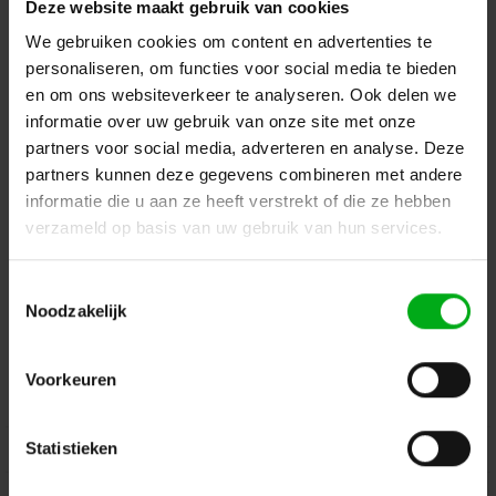
Deze website maakt gebruik van cookies
Terug naar vorige pagina
We gebruiken cookies om content en advertenties te
personaliseren, om functies voor social media te bieden
en om ons websiteverkeer te analyseren. Ook delen we
informatie over uw gebruik van onze site met onze
Dé specialist podiumtechniek; van schets naar uitvoering
partners voor social media, adverteren en analyse. Deze
partners kunnen deze gegevens combineren met andere
Kleine Tocht 32
1507 CA
Zaandam
+ 31 85 40 15 92 9
informatie die u aan ze heeft verstrekt of die ze hebben
verzameld op basis van uw gebruik van hun services.
info@podiumtechniek.nl
Volg ons op Facebook
Volg ons op Instagram
Volg ons op Linkedin
Toestemmingsselectie
Volg ons op Twitter
Stuur ons een bericht
Noodzakelijk
Binnen 24 uur persoonlijk contact!
Voorkeuren
Klantenservice
Statistieken
Over Podiumtechniek
Mijn Account