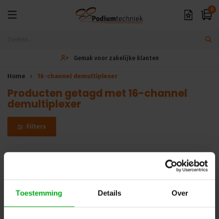
0
Gemak voor zakelijke klanten
Home
16-channel demultiplexer
Producten getagd met 16-channel
demultiplexer
Filters
Helaas...
Er zijn geen producten gevonden in deze categorie.. maar wij
Toestemming
Details
Over
helpen u graag verder met zoeken! Mail uw vraag naar
info@podiumtechniek.nl
of probeer een van onze andere