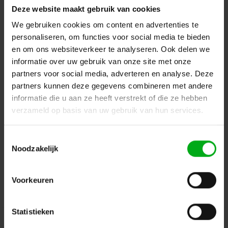
categorieën.
Deze website maakt gebruik van cookies
We gebruiken cookies om content en advertenties te
Terug naar vorige pagina
personaliseren, om functies voor social media te bieden
en om ons websiteverkeer te analyseren. Ook delen we
informatie over uw gebruik van onze site met onze
Dé specialist podiumtechniek; van schets naar uitvoering
partners voor social media, adverteren en analyse. Deze
partners kunnen deze gegevens combineren met andere
Kleine Tocht 32
1507 CA
informatie die u aan ze heeft verstrekt of die ze hebben
Zaandam
+ 31 85 40 15 92 9
verzameld op basis van uw gebruik van hun services.
info@podiumtechniek.nl
Volg ons op Facebook
Volg ons op Instagram
Volg ons op Linkedin
Toestemmingsselectie
Volg ons op Twitter
Stuur ons een bericht
Noodzakelijk
Binnen 24 uur persoonlijk contact!
Voorkeuren
Klantenservice
Statistieken
Over Podiumtechniek