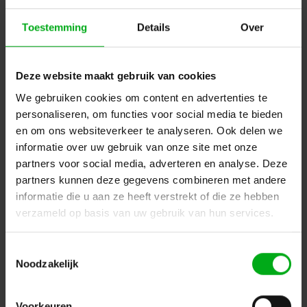
Toestemming
Details
Over
Deze website maakt gebruik van cookies
We gebruiken cookies om content en advertenties te
Neutrik | NA4LJX | adapter speakON 4p (1+/1-) <> Jack
personaliseren, om functies voor social media te bieden
6,3mm
en om ons websiteverkeer te analyseren. Ook delen we
Neutrik |
NA4LJX
informatie over uw gebruik van onze site met onze
Verwachtte levertijd 7-14 werkdagen
partners voor social media, adverteren en analyse. Deze
Login voor prijzen
partners kunnen deze gegevens combineren met andere
informatie die u aan ze heeft verstrekt of die ze hebben
verzameld op basis van uw gebruik van hun services.
Dé specialist podiumtechniek; van schets naar uitvoering
Toestemmingsselectie
Kleine Tocht 32
1507 CA
Noodzakelijk
Zaandam
+ 31 85 40 15 92 9
info@podiumtechniek.nl
Volg ons op Facebook
Volg ons op Instagram
Volg ons op Linkedin
Voorkeuren