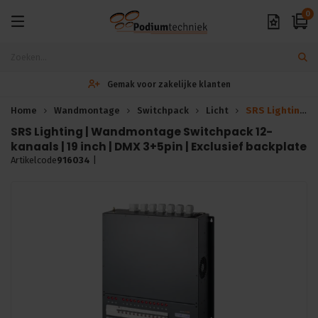
0
n
Exclusieve A-merken
Home
Wandmontage
Switchpack
Licht
SRS Lighting | Wandmontage Switchpack 12-kanaals | 19 inch |DMX 3+5pin
SRS Lighting | Wandmontage Switchpack 12-
kanaals | 19 inch | DMX 3+5pin | Exclusief backplate
Artikelcode
916034
|