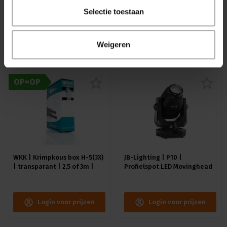
interieurs in het algemeen en voor
lichteffecten....
Lees meer
Selectie toestaan
Aanbevolen
Populair
Nieuw
Weigeren
Bekijk alle producten
OP=OP
WKK | Krimpkous box H-5(3X)
JB-Lighting | P10 |
| transparant | 2,5 of 3m |
Profielspot LED Movinghead
9.0/3.0 of 12.0/4.0 mm
| 330W | 8.000 – 15.000lm |
CMY | 29dB(A) | 18 gobo's
|4.4° - 60° | 18kg | CRI ≥92 -
Login voor prijzen
Login voor prijzen
≥70