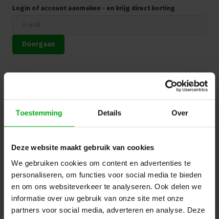
zowel DMX als analoog tegelijkertijd te gebruiken
Login of account aanmaken - en krijg direct korting
analoge input
scene call input
software patch
wandmontage
Doorgaan
leverbaar met de volgende aansluiting: Schuko Socapex
Harting
gewicht 28 kg
maten HxBxD 490x481x132 mm
5 jaar garantie!
Hulp of advies nodig?
Ons team staat graag voor
je klaar!
Toestemming
Details
Over
Beschrijving en specificaties
Downloads
Deze website maakt gebruik van cookies
We gebruiken cookies om content en advertenties te
FAQ en reviews
personaliseren, om functies voor social media te bieden
en om ons websiteverkeer te analyseren. Ook delen we
informatie over uw gebruik van onze site met onze
partners voor social media, adverteren en analyse. Deze