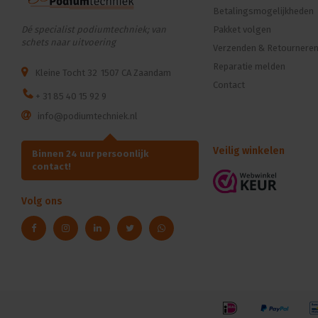
Betalingsmogelijkheden
Dé specialist podiumtechniek; van
Pakket volgen
schets naar uitvoering
Verzenden & Retournere
Reparatie melden
Kleine Tocht 32
1507 CA Zaandam
Contact
+ 31 85 40 15 92 9
info@podiumtechniek.nl
Veilig winkelen
Binnen 24 uur persoonlijk
contact!
Volg ons