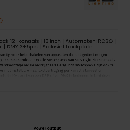
pack 12-kanaals | 19 inch | Automaten: RCBO |
 | DMX 3+5pin | Exclusief backplate
d handig voor het schakelen van apparaten die niet gedimd mogen
geen minimumload. Op alle switchpacks van SRS Light zit minimaal 2
wandmontage versie verkrijgbaar! De 19-inch switchpacks zijn ook te
r met instelbare inschakelvertraging per kanaal! Manueel en
eld de IO-poort van een DSP of via DMX te bedienen. Je kunt deze
itplaat naar keuze. Standaard worden SRS Light NDP- en DDP-
laat.
16A versie
akelaar op vaste spanning
en
5-pins
ijkertijd te gebruiken.
Power output