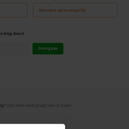
Meerdere opties mogelijk
aansluiting: Schuko Socapex Harting
0 mm
 krijg direct
Doorgaan
ig?
Ons team staat graag voor je klaar!