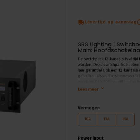
Levertijd op aanvraag
SRS Lighting | Switch
Main: Hoofdschakelaar
De switchpack 12-kanaals is altij
worden. Deze switchpacks hebben 
jaar garantie! Ook een 12-kanaals 
gebruiken als audio-stroomverdele
anoloog(0/5/10V) vanuit bijvoorbe
dimmer los bestellen met aanslu
Lees meer
dimmers geleverd met een wartelp
Technische specificaties:
Vermogen
verkrijgbaar in 10A, 13A of 
30mA aardlek- of hoofdsch
10A
13A
16A
1-polige of 1P Nul automat
zowel met 3-pins DMX als 
zowel DMX als analoog tegel
analoge input
Power input