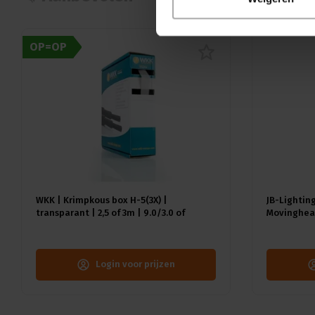
OP=OP
WKK | Krimpkous box H-5(3X) |
JB-Lighting
transparant | 2,5 of 3m | 9.0/3.0 of
Movinghead
12.0/4.0 mm
CMY | 29dB(
18kg | CRI 
Login voor prijzen