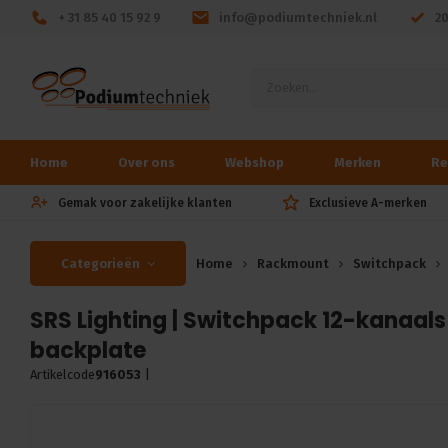
+ 31 85 40 15 92 9
info@podiumtechniek.nl
2
Home
Over ons
Webshop
Merken
Re
Gemak voor zakelijke klanten
Exclusieve A-merken
Categorieën
Home
Rackmount
Switchpack
SRS Lighting | Switchpack 12-kanaals 
backplate
Artikelcode
916053
|