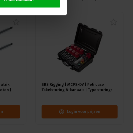
eutrik
SRS Rigging | MCP8-DV | Peli case
oten |
Takelsturing 8-kanaals | Type sturing:
Direct Voltage | Input: 1x CEE32A-5p
en
Login voor prijzen