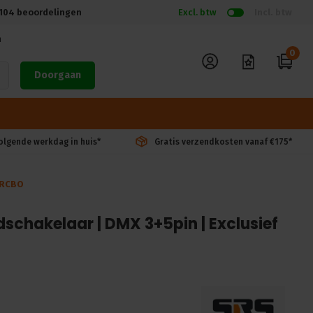
104
beoordelingen
Excl. btw
Incl. btw
n
0
Doorgaan
volgende werkdag in huis*
Gratis verzendkosten vanaf €175*
: RCBO
dschakelaar | DMX 3+5pin | Exclusief