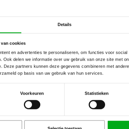
Details
 van cookies
ent en advertenties te personaliseren, om functies voor social
n ROXX
. Ook delen we informatie over uw gebruik van onze site met on
orden van het Duitse merk ROXX. We
e. Deze partners kunnen deze gegevens combineren met andere i
 geweldige lichtkwaliteit van hun
erzameld op basis van uw gebruik van hun services.
de opties met betrekking tot de
ees meer
Voorkeuren
Statistieken
uw
Selectie toestaan