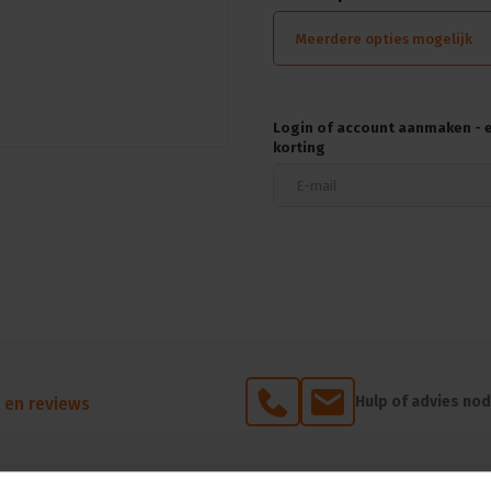
scene call input
software patch
Meerdere opties mogelijk
wandmontage
leverbaar met de volgende 
gewicht 28 kg
maten HxBxD 483x132x46
Login of account aanmaken - en
5 jaar garantie!
korting
Hulp of advies nod
 en reviews