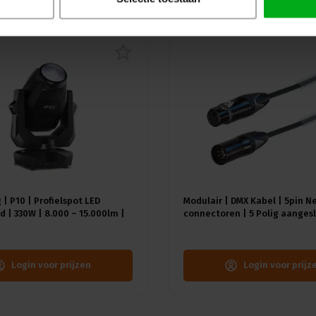
 | P10 | Profielspot LED
Modulair | DMX Kabel | 5pin N
 | 330W | 8.000 – 15.000lm |
connectoren | 5 Polig aangesl
A) | 18 gobo's |4.4° - 60° |
Kleur kabel: Zwart
≥92 - ≥70
Login voor prijzen
Login voor prijz