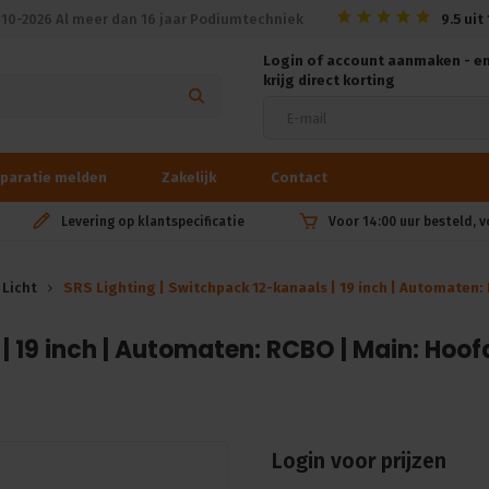
010-2026 Al meer dan 16 jaar Podiumtechniek
9.5
uit
Login of account aanmaken - e
krijg direct korting
paratie melden
Zakelijk
Contact
Levering op klantspecificatie
Voor 14:00 uur besteld, 
Licht
SRS Lighting | Switchpack 12-kanaals | 19 inch | Automaten
| 19 inch | Automaten: RCBO | Main: Hoof
Login voor prijzen