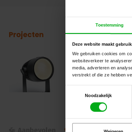
Toestemming
Projecten
Deze website maakt gebruik
We gebruiken cookies om cont
Geavanceerde led-parren va
websiteverkeer te analyseren
We zijn exclusief distributeur gew
media, adverteren en analys
waren met name gecharmeerd van de
verstrekt of die ze hebben v
armaturen, maar ook de geavanceer
bediening spraken ons erg aan....
L
Toestemmingsselectie
Noodzakelijk
Aanbevolen
Populair
Nie
Weigeren