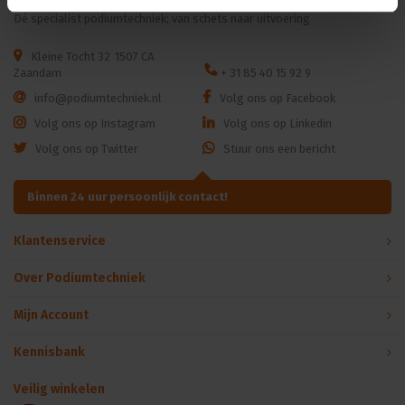
Dé specialist podiumtechniek; van schets naar uitvoering
Kleine Tocht 32
1507 CA
Zaandam
+ 31 85 40 15 92 9
info@podiumtechniek.nl
Volg ons op Facebook
Volg ons op Instagram
Volg ons op Linkedin
Volg ons op Twitter
Stuur ons een bericht
Binnen 24 uur persoonlijk contact!
Klantenservice
Over Podiumtechniek
Mijn Account
Kennisbank
Veilig winkelen