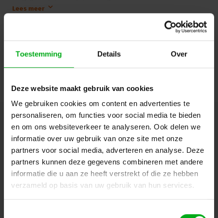
aanpassingen word een meerprijs berekend.
Lees meer
Stroom-verdeling is de ruggengraat van elk optreden, geluid-, licht-
en beeldsysteem. Bedrijfszekerheid, compatibiliteit, veiligheid en
Login of account aanmaken - en krijg direct korting
standaardisering van een stroom-verdeel systeem, zijn de factoren
die niet alleen de gebruikers beschermen, maar ook diegene die
Toestemming
Details
Over
verantwoordelijk zijn voor het installeren van de complete
infrastructuur met een flexibel stroom distributie systeem die overal
Doorgaan
legaal toegepast kan worden.
Deze website maakt gebruik van cookies
SRS stroom distributie systemen staan wereldwijd bekend als
degelijk, uitstekende prijs/kwaliteit verhouding en degelijke
We gebruiken cookies om content en advertenties te
geconstrueerd, ze worden toegepast bij grote en kleine
personaliseren, om functies voor social media te bieden
evenementen en zijn verkrijgbaar tot 400A per fase. SRS produceert
Hulp of advies nodig?
Ons team staat graag voor
en om ons websiteverkeer te analyseren. Ook delen we
een complete range stroomverdelers voor touring en vaste
je klaar!
installatie op klant specificatie!
informatie over uw gebruik van onze site met onze
partners voor social media, adverteren en analyse. Deze
Meer informatie over dit product vindt u
hier
Beschrijving en specificaties
Downloads
partners kunnen deze gegevens combineren met andere
informatie die u aan ze heeft verstrekt of die ze hebben
verzameld op basis van uw gebruik van hun services.
FAQ en reviews
Toestemmingsselectie