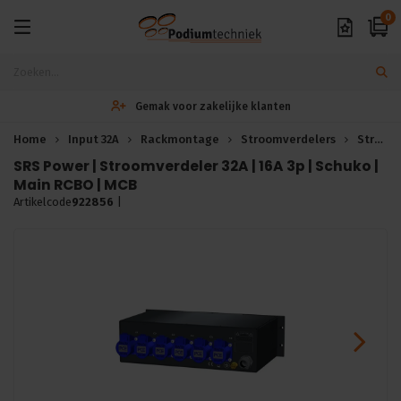
0
Gemak voor zakelijke klanten
Home
Input 32A
Rackmontage
Stroomverdelers
Stroomverdeling
SRS Power | Stroomverdeler 32A | 16A 3p | Schuko |
Main RCBO | MCB
Artikelcode
922856
|