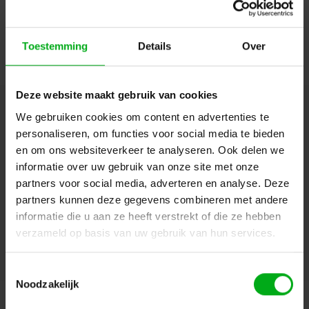
Doorgaan
Toestemming
Details
Over
Deze website maakt gebruik van cookies
We gebruiken cookies om content en advertenties te
Hulp of advies nodig?
Ons team staat graag voor
je klaar!
personaliseren, om functies voor social media te bieden
en om ons websiteverkeer te analyseren. Ook delen we
informatie over uw gebruik van onze site met onze
Beschrijving en specificaties
Downloads
partners voor social media, adverteren en analyse. Deze
partners kunnen deze gegevens combineren met andere
FAQ en reviews
informatie die u aan ze heeft verstrekt of die ze hebben
verzameld op basis van uw gebruik van hun services.
Toestemmingsselectie
Noodzakelijk
Aanbevolen
Populair
Nieuw