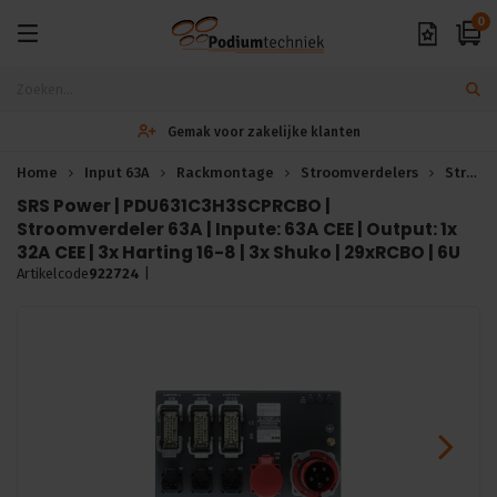
0
Gemak voor zakelijke klanten
Home
Input 63A
Rackmontage
Stroomverdelers
Stroomverdeling
SRS Power | PDU631C3H3SCPRCBO |
Stroomverdeler 63A | Inpute: 63A CEE | Output: 1x
32A CEE | 3x Harting 16-8 | 3x Shuko | 29xRCBO | 6U
Artikelcode
922724
|