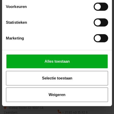
Bekijk alle producten
Voorkeuren
OP=OP
Statistieken
Marketing
WKK | Krimpkous box H-5(3X)
JB-Lighting | P10 |
Alles toestaan
| transparant | 2,5 of 3m |
Profielspot LED Movinghead
9.0/3.0 of 12.0/4.0 mm
| 330W | 8.000 – 15.000lm |
CMY | 29dB(A) | 18 gobo's
|4.4° - 60° | 18kg | CRI ≥92 -
Selectie toestaan
Login voor prijzen
Login voor prijzen
≥70
Weigeren
Dé specialist podiumtechniek; van schets naar uitvoering
Kleine Tocht 32
1507 CA
Zaandam
+ 31 85 40 15 92 9