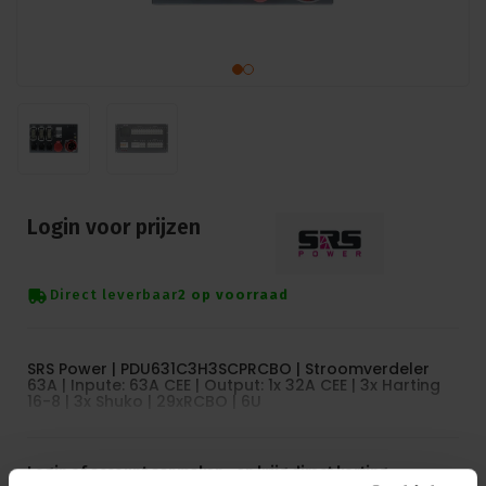
Login voor prijzen
Direct leverbaar
2 op voorraad
SRS Power | PDU631C3H3SCPRCBO | Stroomverdeler
63A | Inpute: 63A CEE | Output: 1x 32A CEE | 3x Harting
16-8 | 3x Shuko | 29xRCBO | 6U
Login of account aanmaken - en krijg direct korting