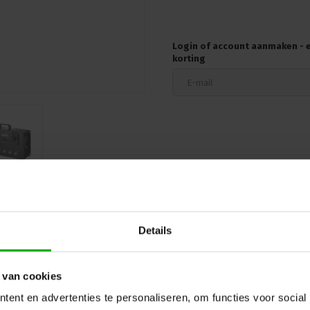
3 of 5 pin XLR DMX-aanslui
Analoge ingangen op aanvr
Convectionaly cooled, fan r
Optioneel Wireless/draad
Login of account aanmaken - en
Rise time: 400uS.
korting
Multi item menu with preheat
Output connectors Schuko 
2 jaar garantie.
Details
Hulp of advies nod
 en reviews
 van cookies
ent en advertenties te personaliseren, om functies voor social