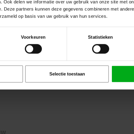
. Ook delen we informatie over uw gebruik van onze site met on
e. Deze partners kunnen deze gegevens combineren met andere i
erzameld op basis van uw gebruik van hun services.
Voorkeuren
Statistieken
n ROXX
orden van het Duitse merk ROXX. We
 geweldige lichtkwaliteit van hun
Selectie toestaan
de opties met betrekking tot de
ees meer
uw