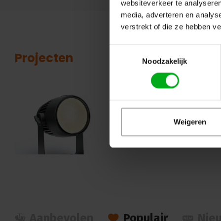
websiteverkeer te analyseren
media, adverteren en analys
verstrekt of die ze hebben v
Toestemmingsselectie
Projecten
Noodzakelijk
Geavanceerde led-parren va
We zijn exclusief distributeur gew
waren met name gecharmeerd van de
Weigeren
armaturen, maar ook de geavanceer
bediening spraken ons erg aan....
L
Aanbevolen
Populair
Nie