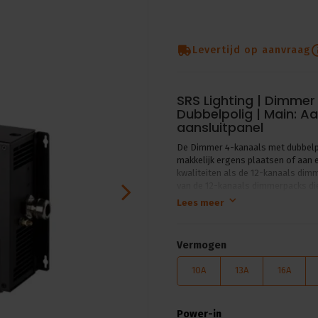
Levertijd op aanvraag
SRS Lighting | Dimmer
Dubbelpolig | Main: Aa
aansluitpanel
De Dimmer 4-kanaals met dubbelp
makkelijk ergens plaatsen of aan
kwaliteiten als de 12-kanaals dim
van de 12-kanaals dimmerpacks die 
direct van afgeleid. De dimmers o
Lees meer
continu gebruik. De meest geavan
kwaliteiten. Alle dimmers hebben d
filamenten, wat een langere leven
Vermogen
dimmers van SRS Light zit minimaal
Technische specificaties:
10A
13A
16A
4x6A, 4x10A or 4x13A dimme
AC230V, AC3x230V/400V 50H
Minimale belasting 100 W.
Power-in