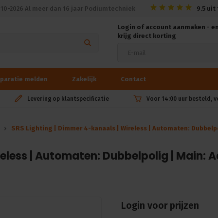
010-2026 Al meer dan 16 jaar Podiumtechniek
9.5
uit
Login of account aanmaken - e
krijg direct korting
paratie melden
Zakelijk
Contact
Levering op klantspecificatie
Voor 14:00 uur besteld, 
SRS Lighting | Dimmer 4-kanaals | Wireless | Automaten: Dubbelp
eless | Automaten: Dubbelpolig | Main: 
Login voor prijzen