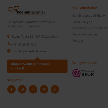
Klantenservice
Betalingsmogelijkheden
Dé specialist podiumtechniek; van
Pakket volgen
schets naar uitvoering
Verzenden & Retournere
Reparatie melden
Kleine Tocht 32
1507 CA Zaandam
Contact
+ 31 85 40 15 92 9
info@podiumtechniek.nl
Veilig winkelen
Binnen 24 uur persoonlijk
contact!
Volg ons