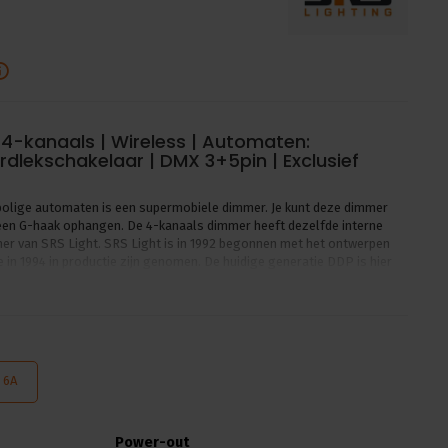
 4-kanaals | Wireless | Automaten:
rdlekschakelaar | DMX 3+5pin | Exclusief
olige automaten is een supermobiele dimmer. Je kunt deze dimmer
 een G-haak ophangen. De 4-kanaals dimmer heeft dezelfde interne
mer van SRS Light. SRS Light is in 1992 begonnen met het ontwerpen
in 1994 in productie zijn genomen. De huidige generatie DDP is hier
nderscheiden zich door een slim koelsysteem en zijn geschikt is voor
ceerde dimmers van 1 t/m 12 kanalen hebben allemaal dezelfde interne
an ook een rise time van 400uS. Dit resulteert in minder trillende
sduur en een lagere geluidsproductie van lampen oplevert. Op alle
 2 jaar garantie.
6A
rcapaciteit
z via CEE plug
Power-out