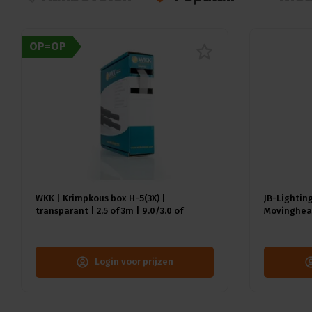
OP=OP
WKK | Krimpkous box H-5(3X) |
JB-Lighting
transparant | 2,5 of 3m | 9.0/3.0 of
Movinghead
12.0/4.0 mm
CMY | 29dB(
18kg | CRI 
Login voor prijzen