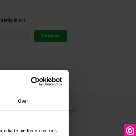
ting
aag.
uns only on critical temperature
loos-DMX
 krijg direct
, limits, curves...
Doorgaan
CEE16 3p Socapex Harting
Over
ig?
Ons team staat graag voor je klaar!
 media te bieden en om ons