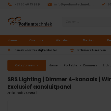
+ 31 85 40 15 92 9
info@podiumtechniek.nl
2
Home
Over ons
Webshop
Merken
Re
Gemak voor zakelijke klanten
Exclusieve A-merken
Categorieën
Home
Portable
Dimmers
Licht
SRS Lighting | Dimmer 4-kanaals | Wir
Exclusief aansluitpanel
Artikelcode
949051
|