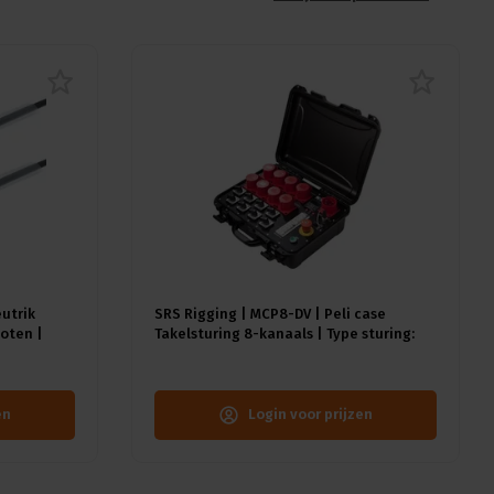
eutrik
SRS Rigging | MCP8-DV | Peli case
oten |
Takelsturing 8-kanaals | Type sturing:
Direct Voltage | Input: 1x CEE32A-5p
en
Login voor prijzen