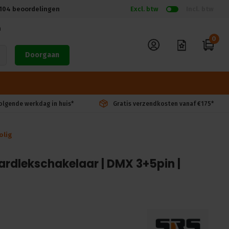
104
beoordelingen
Excl. btw
Incl. btw
n
0
Doorgaan
volgende werkdag in huis*
Gratis verzendkosten vanaf €175*
olig
Aardlekschakelaar | DMX 3+5pin |