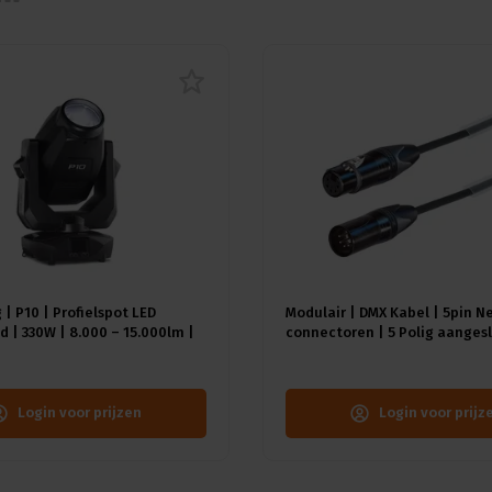
 | P10 | Profielspot LED
Modulair | DMX Kabel | 5pin N
 | 330W | 8.000 – 15.000lm |
connectoren | 5 Polig aangesl
A) | 18 gobo's |4.4° - 60° |
Kleur kabel: Zwart
≥92 - ≥70
Login voor prijzen
Login voor prijz