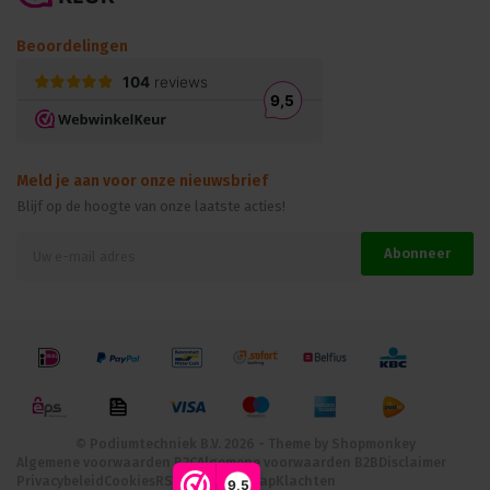
Beoordelingen
Meld je aan voor onze nieuwsbrief
Blijf op de hoogte van onze laatste acties!
Abonneer
© Podiumtechniek B.V. 2026 - Theme by
Shopmonkey
Algemene voorwaarden B2C
Algemene voorwaarden B2B
Disclaimer
Privacybeleid
Cookies
RSS-feed
Site map
Klachten
9,5