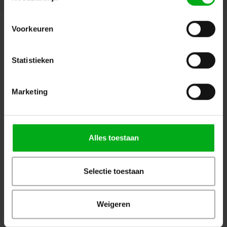
Aanbevolen
Populair
Nieuw
Voorkeuren
Bekijk alle producten
Statistieken
OP=OP
Marketing
Alles toestaan
WKK | Krimpkous box H-5(3X)
JB-Lighting | P10 |
| transparant | 2,5 of 3m |
Profielspot LED Movinghead
9.0/3.0 of 12.0/4.0 mm
| 330W | 8.000 – 15.000lm |
Selectie toestaan
CMY | 29dB(A) | 18 gobo's
|4.4° - 60° | 18kg | CRI ≥92 -
Login voor prijzen
Login voor prijzen
≥70
Weigeren
Dé specialist podiumtechniek; van schets naar uitvoering