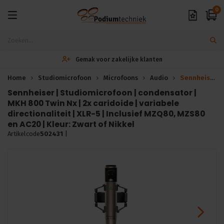
0
Gemak voor zakelijke klanten
Home
Studiomicrofoon
Microfoons
Audio
Sennheiser Studiomicrofoon | condensator | MKH 800 Twin
Sennheiser | Studiomicrofoon | condensator |
MKH 800 Twin Nx | 2x caridoide | variabele
directionaliteit | XLR-5 | Inclusief MZQ80, MZS80
en AC20 | Kleur: Zwart of Nikkel
Artikelcode
502431
|