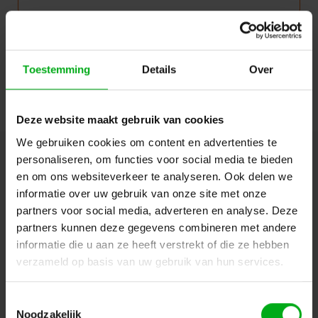
Login of account aanmaken - en krijg direct korting
Toestemming
Details
Over
Doorgaan
Deze website maakt gebruik van cookies
We gebruiken cookies om content en advertenties te
personaliseren, om functies voor social media te bieden
Hulp of advies nodig?
Ons team staat graag voor
en om ons websiteverkeer te analyseren. Ook delen we
je klaar!
informatie over uw gebruik van onze site met onze
partners voor social media, adverteren en analyse. Deze
Beschrijving en specificaties
Downloads
partners kunnen deze gegevens combineren met andere
informatie die u aan ze heeft verstrekt of die ze hebben
FAQ en reviews
verzameld op basis van uw gebruik van hun services.
Toestemmingsselectie
Noodzakelijk