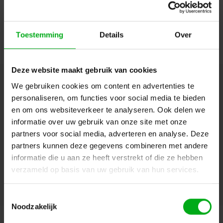
Doorgaan
Toestemming
Details
Over
Deze website maakt gebruik van cookies
We gebruiken cookies om content en advertenties te
Hulp of advies nodig?
Ons team staat graag voor
je klaar!
personaliseren, om functies voor social media te bieden
en om ons websiteverkeer te analyseren. Ook delen we
informatie over uw gebruik van onze site met onze
Beschrijving en specificaties
Downloads
partners voor social media, adverteren en analyse. Deze
partners kunnen deze gegevens combineren met andere
FAQ en reviews
informatie die u aan ze heeft verstrekt of die ze hebben
verzameld op basis van uw gebruik van hun services.
Toestemmingsselectie
Noodzakelijk
Aanbevolen
Populair
Nieuw