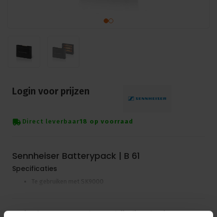
Login voor prijzen
Direct leverbaar
18 op voorraad
Sennheiser Batterypack | B 61
Specificaties
Te gebruiken met SK9000
Login of account aanmaken - en krijg direct korting