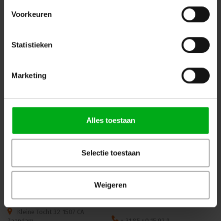
Bekijk alle producten
Voorkeuren
OP=OP
Statistieken
Marketing
WKK | Krimpkous box H-5(3X)
JB-Lighting | P10 |
Alles toestaan
| transparant | 2,5 of 3m |
Profielspot LED Movinghead
9.0/3.0 of 12.0/4.0 mm
| 330W | 8.000 – 15.000lm |
CMY | 29dB(A) | 18 gobo's
|4.4° - 60° | 18kg | CRI ≥92 -
Selectie toestaan
Login voor prijzen
Login voor prijzen
≥70
Weigeren
Dé specialist podiumtechniek; van schets naar uitvoering
Kleine Tocht 32
1507 CA
Zaandam
+ 31 85 40 15 92 9