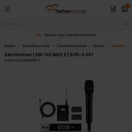
0
Gemak voor zakelijke klanten
Home
Draadloze sets
Zendertechniek
Audio
Sennheiser | EW-DX MKE 2 / 835-S SET
Sennheiser | EW-DX MKE 2 / 835-S SET
Artikelcode
509335
|