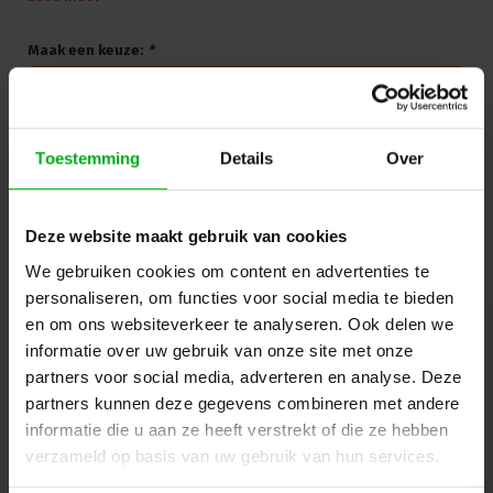
onderwijsinstellingen: alles-in-één combiset voor digitale
draadloze toepassingen met 2-kanaals ontvanger, handheld zender
en bodypack-zender met clip-on dasspeldmicrofoon.
Maak een keuze:
*
EW-DX MKE 2 / 835-S SET (U1/5)
Login of account aanmaken - en krijg direct korting
Toestemming
Details
Over
Doorgaan
Deze website maakt gebruik van cookies
We gebruiken cookies om content en advertenties te
personaliseren, om functies voor social media te bieden
en om ons websiteverkeer te analyseren. Ook delen we
informatie over uw gebruik van onze site met onze
Hulp of advies nodig?
Ons team staat graag voor
partners voor social media, adverteren en analyse. Deze
je klaar!
partners kunnen deze gegevens combineren met andere
informatie die u aan ze heeft verstrekt of die ze hebben
Beschrijving en specificaties
Downloads
verzameld op basis van uw gebruik van hun services.