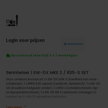
Login voor prijzen
Op voorraad levertijd 5 a 7 werkdagen
Sennheiser | EW-DX MKE 2 / 835-S SET
Deze combiset bestaat uit 1 x EW-DX SKM-S (handheld met mute-
schakelaar), 1 x MMD 835 capsule (cardioïde, dynamisch), 1 x EW-DX
SK (draadloze bodypack-zender), 1 x MKE 2 (omnidirectionele clip-
on dasspeldmicrofoon), 1 x EW-DX EM 2 rackmount-ontvanger (2
kanalen) en 2 x BA 70 oplaadbare batterijen.
De beste keuze voor professionals, bedrijven en
Lees meer