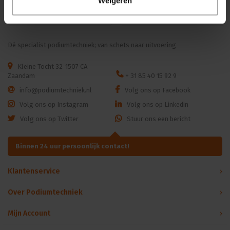
Weigeren
|4.4° - 60° | 18kg | CRI ≥92 -
Login voor prijzen
Login voor prijzen
≥70
Dé specialist podiumtechniek; van schets naar uitvoering
Kleine Tocht 32
1507 CA
Zaandam
+ 31 85 40 15 92 9
info@podiumtechniek.nl
Volg ons op Facebook
Volg ons op Instagram
Volg ons op Linkedin
Volg ons op Twitter
Stuur ons een bericht
Binnen 24 uur persoonlijk contact!
Klantenservice
Over Podiumtechniek
Mijn Account