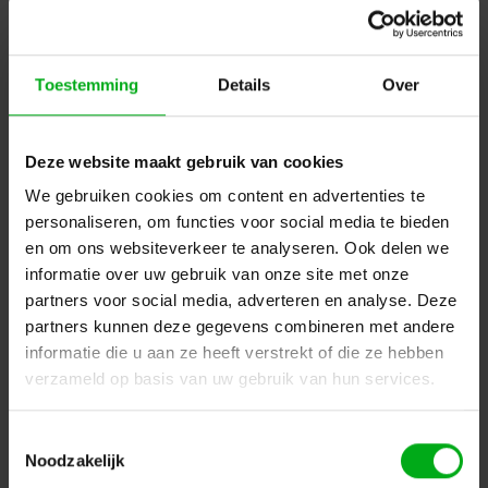
Shop nu en profiteer van onze CUE Specials
Filters
Toestemming
Details
Over
Helaas...
Deze website maakt gebruik van cookies
We gebruiken cookies om content en advertenties te
Er zijn geen producten gevonden in deze categorie.. maar wij
personaliseren, om functies voor social media te bieden
helpen u graag verder met zoeken! Mail uw vraag naar
en om ons websiteverkeer te analyseren. Ook delen we
info@podiumtechniek.nl
of probeer een van onze andere
informatie over uw gebruik van onze site met onze
categorieën.
partners voor social media, adverteren en analyse. Deze
partners kunnen deze gegevens combineren met andere
Terug naar homepagina
informatie die u aan ze heeft verstrekt of die ze hebben
verzameld op basis van uw gebruik van hun services.
Toestemmingsselectie
Dé specialist podiumtechniek; van schets naar uitvoering
Noodzakelijk
Kleine Tocht 32
1507 CA