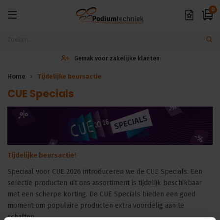
0
Gemak voor zakelijke klanten
Home
Tijdelijke beursactie
CUE Specials
Tijdelijke beursactie!
Speciaal voor CUE 2026 introduceren we de CUE Specials. Een
selectie producten uit ons assortiment is tijdelijk beschikbaar
met een scherpe korting. De CUE Specials bieden een goed
moment om populaire producten extra voordelig aan te
schaffen.