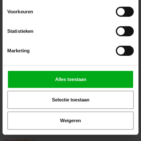
Zaandam
+ 31 85 40 15 92 9
Voorkeuren
info@podiumtechniek.nl
Volg ons op Facebook
Volg ons op Instagram
Volg ons op Linkedin
Statistieken
Volg ons op Twitter
Stuur ons een bericht
Binnen 24 uur persoonlijk contact!
Marketing
Klantenservice
Over Podiumtechniek
Alles toestaan
Mijn Account
Selectie toestaan
Kennisbank
Veilig winkelen
Weigeren