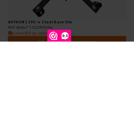
HOFKON | 290-4 Staal Base lite
HOF Alutec* |
1122905SBL
Levertijd op aanvraag
9,5
Toevoegen aan winkelwagen