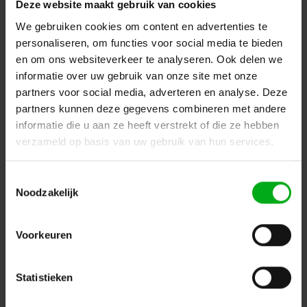
Deze website maakt gebruik van cookies
We gebruiken cookies om content en advertenties te
personaliseren, om functies voor social media te bieden
en om ons websiteverkeer te analyseren. Ook delen we
informatie over uw gebruik van onze site met onze
partners voor social media, adverteren en analyse. Deze
partners kunnen deze gegevens combineren met andere
HOFKON | Truss | Dolly 150X60CM FOR 2X 290-2/3/4¬†
informatie die u aan ze heeft verstrekt of die ze hebben
HOF Alutec* |
158290TD1
verzameld op basis van uw gebruik van hun services.
Levertijd op aanvraag
Login voor prijzen
Toestemmingsselectie
Noodzakelijk
Voorkeuren
Statistieken