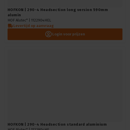
HOFKON | 290-4 Headsection long version 590mm
alumin
HOF Alutec* |
1122904HEL
Levertijd op aanvraag
Login voor prijzen
HOFKON | 290-4 Headsection standard aluminium
HOF Alutec* |
1122904HE