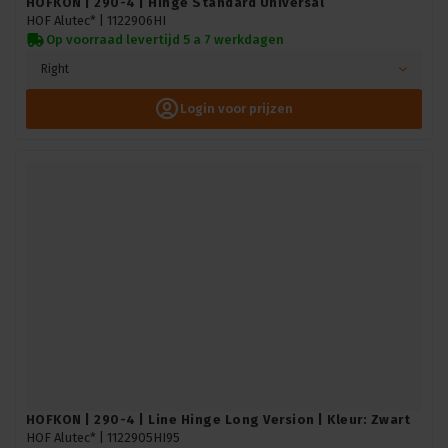
HOFKON | 290-4 | Hinge Standard Universal
HOF Alutec* |
1122906HI
Op voorraad levertijd 5 a 7 werkdagen
Right
Login voor prijzen
HOFKON | 290-4 | Line Hinge Long Version | Kleur: Zwart
HOF Alutec* |
1122905HI95