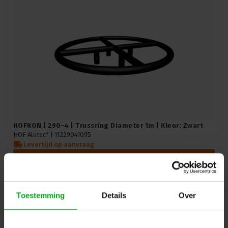
HOFKON | 290-4 | Trussring Diameter 1m | Kleur: Zwart
HOF Alutec* |
11229041095
Levertijd op aanvraag
Login voor prijzen
Toestemming
Details
Over