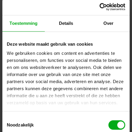
Accessoires
Filters
Toestemming
Details
Over
Helaas...
Deze website maakt gebruik van cookies
We gebruiken cookies om content en advertenties te
Er zijn geen producten gevonden in deze categorie.. maar wij
personaliseren, om functies voor social media te bieden
helpen u graag verder met zoeken! Mail uw vraag naar
en om ons websiteverkeer te analyseren. Ook delen we
info@podiumtechniek.nl
of probeer een van onze andere
informatie over uw gebruik van onze site met onze
categorieën.
partners voor social media, adverteren en analyse. Deze
partners kunnen deze gegevens combineren met andere
Terug naar vorige pagina
informatie die u aan ze heeft verstrekt of die ze hebben
verzameld op basis van uw gebruik van hun services.
Toestemmingsselectie
Dé specialist podiumtechniek; van schets naar uitvoering
Noodzakelijk
Kleine Tocht 32
1507 CA