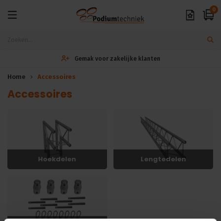
0
Exclusieve A-merken
Home
Accessoires
Accessoires
Hoekdelen
Lengtedelen