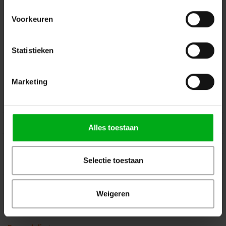
Zaandam
+ 31 85 40 15 92 9
Voorkeuren
info@podiumtechniek.nl
Volg ons op Facebook
Volg ons op Instagram
Volg ons op Linkedin
Statistieken
Volg ons op Twitter
Stuur ons een bericht
Binnen 24 uur persoonlijk contact!
Marketing
Klantenservice
Over Podiumtechniek
Alles toestaan
Mijn Account
Selectie toestaan
Kennisbank
Veilig winkelen
Weigeren