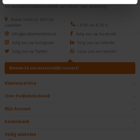
Locking Element:
ZuAl4Cu1
Dé specialist podiumtechniek; van schets naar uitvoering
Shell:
Polyamide (PA 6.6 30% GR)
Strain Relief:
Polyacetal (POM)
Kleine Tocht 32
1507 CA
Environmental:
Zaandam
+ 31 85 40 15 92 9
Temperature Range:
-30 °C to +80 °C
info@podiumtechniek.nl
Volg ons op Facebook
Flammability:
UL94 V-0
Volg ons op Instagram
Volg ons op Linkedin
Protection Class:
IP65
UV Resistance:
F1 rated material withstands UV exposure
Volg ons op Twitter
Stuur ons een bericht
Binnen 24 uur persoonlijk contact!
Klantenservice
Over Podiumtechniek
Mijn Account
Kennisbank
Veilig winkelen