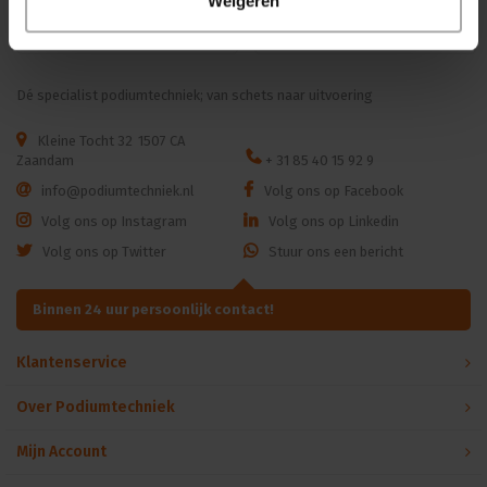
Weigeren
|4.4° - 60° | 18kg | CRI ≥92 -
Login voor prijzen
Login voor prijzen
≥70
Dé specialist podiumtechniek; van schets naar uitvoering
Kleine Tocht 32
1507 CA
Zaandam
+ 31 85 40 15 92 9
info@podiumtechniek.nl
Volg ons op Facebook
Volg ons op Instagram
Volg ons op Linkedin
Volg ons op Twitter
Stuur ons een bericht
Binnen 24 uur persoonlijk contact!
Klantenservice
Over Podiumtechniek
Mijn Account