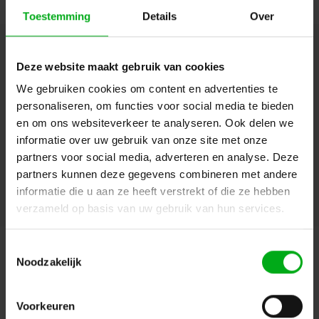
Toestemming
Details
Over
Hulp of advies nodig?
Ons team staat graag voor
Deze website maakt gebruik van cookies
je klaar!
We gebruiken cookies om content en advertenties te
personaliseren, om functies voor social media te bieden
Beschrijving en specificaties
Downloads
en om ons websiteverkeer te analyseren. Ook delen we
informatie over uw gebruik van onze site met onze
FAQ en reviews
partners voor social media, adverteren en analyse. Deze
partners kunnen deze gegevens combineren met andere
informatie die u aan ze heeft verstrekt of die ze hebben
verzameld op basis van uw gebruik van hun services.
Aanbevolen
Populair
Nieuw
Toestemmingsselectie
Noodzakelijk
Bekijk alle producten
Voorkeuren
OP=OP