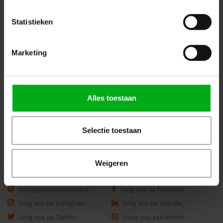
Statistieken
Marketing
WKK | Krimpkous box H-5(3X)
JB-Lighting | P10 |
| transparant | 2,5 of 3m |
Profielspot LED Movinghead
9.0/3.0 of 12.0/4.0 mm
| 330W | 8.000 – 15.000lm |
CMY | 29dB(A) | 18 gobo's
Alles toestaan
|4.4° - 60° | 18kg | CRI ≥92 -
Login voor prijzen
Login voor prijzen
≥70
Selectie toestaan
Dé specialist podiumtechniek; van schets naar uitvoering
Weigeren
Kleine Tocht 32
1507 CA
Zaandam
+ 31 85 40 15 92 9
info@podiumtechniek.nl
Volg ons op Facebook
Volg ons op Instagram
Volg ons op Linkedin
Volg ons op Twitter
Stuur ons een bericht