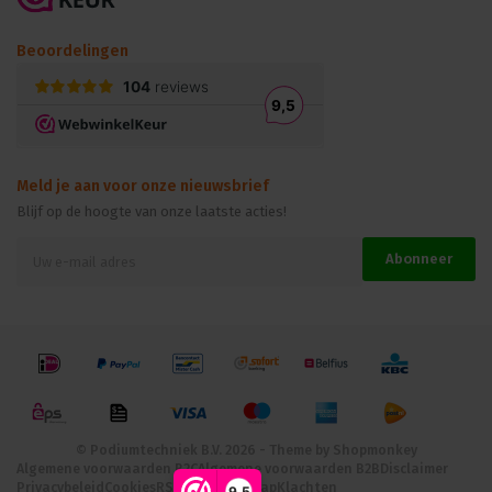
Beoordelingen
Meld je aan voor onze nieuwsbrief
Blijf op de hoogte van onze laatste acties!
Abonneer
© Podiumtechniek B.V. 2026 - Theme by
Shopmonkey
Algemene voorwaarden B2C
Algemene voorwaarden B2B
Disclaimer
Privacybeleid
Cookies
RSS-feed
Site map
Klachten
9,5