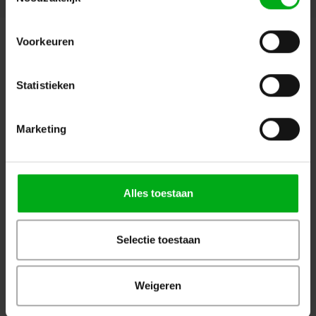
Aanbevolen
Populair
Nieuw
Voorkeuren
Bekijk alle producten
Statistieken
OP=OP
Marketing
Alles toestaan
WKK | Krimpkous box H-5(3X)
JB-Lighting | P10 |
| transparant | 2,5 of 3m |
Profielspot LED Movinghead
9.0/3.0 of 12.0/4.0 mm
| 330W | 8.000 – 15.000lm |
Selectie toestaan
CMY | 29dB(A) | 18 gobo's
|4.4° - 60° | 18kg | CRI ≥92 -
Login voor prijzen
Login voor prijzen
≥70
Weigeren
Dé specialist podiumtechniek; van schets naar uitvoering