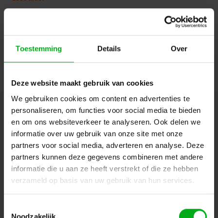
Capture 2023 bevat verschillende verbeteringen en nieuwe functies
voor ontwerp, visualisatie en documentatie. Dit zijn onder andere
een sneltoetseditor, een nieuw navigatiemenu, een kleurenkiezer en
Login of account aanmaken - en krijg direct korting
het importeren van de fixturemodus. Andere hoogtepunten zijn
HDRI-beeldgebaseerde verlichting, pixel tube visualisatie, plot
underlays, plot key symbol ordering en de mogelijkheid om
Toestemming
Details
Over
rapporten en andere documentatie te exporteren naar PDF.
Doorgaan
In tegenstelling tot andere Capture licenties, kun je met de Solo
Edition slechts één universe, lokale video, streaming video en
Deze website maakt gebruik van cookies
laserfeed gebruiken. Wil je meer mogelijkheden, dan raden we je aan
We gebruiken cookies om content en advertenties te
de Duet-, Quartet- en Symphony-edities te bekijken.
personaliseren, om functies voor social media te bieden
Hulp of advies nodig?
Ons team staat graag voor
en om ons websiteverkeer te analyseren. Ook delen we
je klaar!
informatie over uw gebruik van onze site met onze
partners voor social media, adverteren en analyse. Deze
Beschrijving en specificaties
Downloads
partners kunnen deze gegevens combineren met andere
informatie die u aan ze heeft verstrekt of die ze hebben
verzameld op basis van uw gebruik van hun services.
FAQ en reviews
Toestemmingsselectie
Noodzakelijk