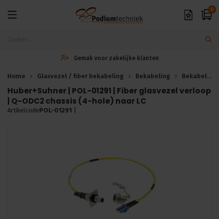
0
Gemak voor zakelijke klanten
Home
Glasvezel / fiber bekabeling
Bekabeling
Bekabeling
Huber+Suhner | POL-01291 | Fiber glasvezel verloop
| Q-ODC2 chassis (4-hole) naar LC
Artikelcode
POL-01291
|