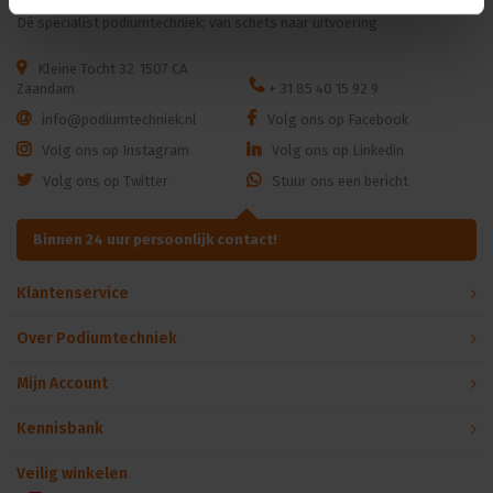
Dé specialist podiumtechniek; van schets naar uitvoering
Kleine Tocht 32
1507 CA
Zaandam
+ 31 85 40 15 92 9
info@podiumtechniek.nl
Volg ons op Facebook
Volg ons op Instagram
Volg ons op Linkedin
Volg ons op Twitter
Stuur ons een bericht
Binnen 24 uur persoonlijk contact!
Klantenservice
Over Podiumtechniek
Mijn Account
Kennisbank
Veilig winkelen