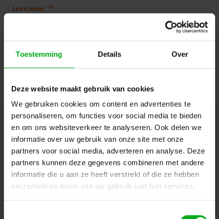
glasvezelaansluitingen. Het is de opvolger van de ODC met als
Lees meer
grote verschil de push-pull- in plaats van de schroef-bevestiging,
wat slijtage aan de lichtgeleiders verlaagd. Met de Q-ODC-2
ontstaat een betrouwbare connectie, die zeer geschikt om data over
Login of account aanmaken - en krijg direct korting
lange afstanden met hoge snelheid te transporteren, bijvoorbeeld
Dante, Art-Net, sACN of andere IP-protocollen, maar ook voor
Toestemming
Details
Over
dedicated videoverbindingen van bijv Blackmagic.
Doorgaan
Q-ODC2 socket > LC/PC duplex classic
2 fibers, single-mode, push-pull
Deze website maakt gebruik van cookies
50cm pigtail, 1.9mm
Chassisdeel, 4 montagegaten
We gebruiken cookies om content en advertenties te
Snap-on cap met ketting (metaal)
personaliseren, om functies voor social media te bieden
Outdoor waterdichte IP68-verbinding
Verbindt iedere switch met SFP-transceiver-module
Hulp of advies nodig?
Ons team staat graag voor
en om ons websiteverkeer te analyseren. Ook delen we
je klaar!
informatie over uw gebruik van onze site met onze
partners voor social media, adverteren en analyse. Deze
Beschrijving en specificaties
Downloads
partners kunnen deze gegevens combineren met andere
informatie die u aan ze heeft verstrekt of die ze hebben
verzameld op basis van uw gebruik van hun services.
FAQ en reviews
Toestemmingsselectie