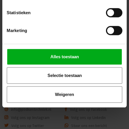
Statistieken
Marketing
WKK | Krimpkous box H-5(3X)
JB-Lighting | P10 |
| transparant | 2,5 of 3m |
Profielspot LED Movinghead
9.0/3.0 of 12.0/4.0 mm
| 330W | 8.000 – 15.000lm |
CMY | 29dB(A) | 18 gobo's
Alles toestaan
|4.4° - 60° | 18kg | CRI ≥92 -
Login voor prijzen
Login voor prijzen
≥70
Selectie toestaan
Dé specialist podiumtechniek; van schets naar uitvoering
Weigeren
Kleine Tocht 32
1507 CA
Zaandam
+ 31 85 40 15 92 9
info@podiumtechniek.nl
Volg ons op Facebook
Volg ons op Instagram
Volg ons op Linkedin
Volg ons op Twitter
Stuur ons een bericht