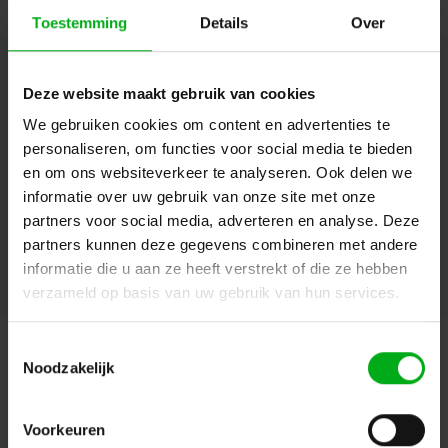
Toestemming
Details
Over
Hulp of advies nodig?
Ons team staat graag voor
Deze website maakt gebruik van cookies
je klaar!
We gebruiken cookies om content en advertenties te
personaliseren, om functies voor social media te bieden
Beschrijving en specificaties
Downloads
en om ons websiteverkeer te analyseren. Ook delen we
informatie over uw gebruik van onze site met onze
FAQ en reviews
partners voor social media, adverteren en analyse. Deze
partners kunnen deze gegevens combineren met andere
informatie die u aan ze heeft verstrekt of die ze hebben
verzameld op basis van uw gebruik van hun services.
Aanbevolen
Populair
Nieuw
Toestemmingsselectie
Noodzakelijk
Bekijk alle producten
Voorkeuren
OP=OP