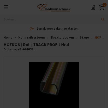
0
Gemak voor zakelijke klanten
Home
Helm railsysteem
Theaterdoeken
Stage
HOF Alutec* HOFKON | Roll | TRACK PROFIL Nr.4
HOFKON | Roll | TRACK PROFIL Nr.4
Artikelcode
8-661032
|