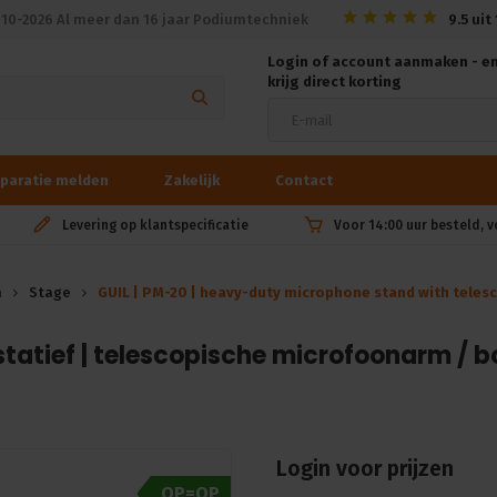
010-2026 Al meer dan 16 jaar Podiumtechniek
9.5
uit
Login of account aanmaken - e
krijg direct korting
paratie melden
Zakelijk
Contact
Levering op klantspecificatie
Voor 14:00 uur besteld, 
n
Stage
GUIL | PM-20 | heavy-duty microphone stand with telescopic boom arm. doubl
atief | telescopische microfoonarm / boo
Login voor prijzen
OP=OP