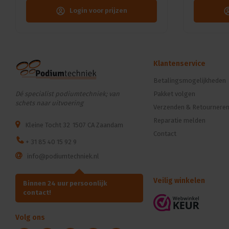
Login voor prijzen
Klantenservice
Betalingsmogelijkheden
Dé specialist podiumtechniek; van
Pakket volgen
schets naar uitvoering
Verzenden & Retournere
Reparatie melden
Kleine Tocht 32
1507 CA Zaandam
Contact
+ 31 85 40 15 92 9
info@podiumtechniek.nl
Veilig winkelen
Binnen 24 uur persoonlijk
contact!
Volg ons