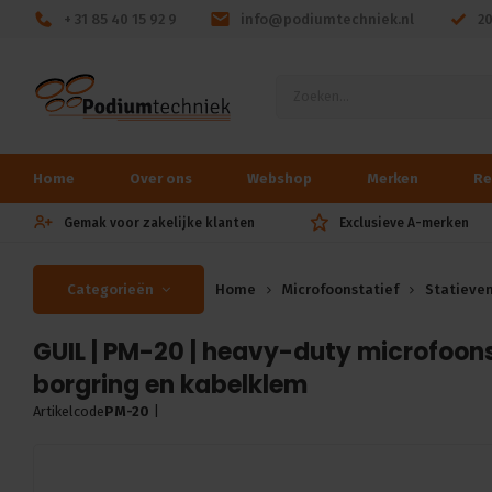
+ 31 85 40 15 92 9
info@podiumtechniek.nl
2
Home
Over ons
Webshop
Merken
Re
Gemak voor zakelijke klanten
Exclusieve A-merken
Categorieën
Home
Microfoonstatief
Statieve
GUIL | PM-20 | heavy-duty microfoonst
borgring en kabelklem
Artikelcode
PM-20
|