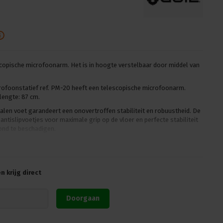
copische microfoonarm. Het is in hoogte verstelbaar door middel van
foonstatief ref. PM-20 heeft een telescopische microfoonarm.
lengte: 87 cm.
alen voet garandeert een onovertroffen stabiliteit en robuustheid. De
ntislipvoetjes voor maximale grip op de vloer en perfecte stabiliteit
ond te beschadigen.
schroefdraadfittingen (3/8″ en 5/8″), waardoor het mogelijk is om
n zonder adapters te hoeven gebruiken.
belhouder om de kabels georganiseerd te houden.
 krijg direct
ef. PM-20 is gemaakt van staal en afgewerkt met een zwarte antikras
aamheid en stevigheid garandeert.
Doorgaan