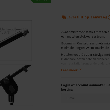
Levertijd op aanvraag
Zwaar microfoonstatief met teles
een metalen blokkeersysteem.
Boomarm: Ons professionele micro
Minimale lengte: 49 cm, maximale 
Metalen voet: De zeer stevige met
inklapbare poten hebben rubberen a
van het statief zonder de ondergr
Lees meer
Dubbele draad: Het heeft dubbele 
elke soort klem erop te bevestige
Kabelbeheer: Inclusief clip-on ka
Login of account aanmaken - en
Ons heavy-duty microfoonstatief r
korting
poedercoating die maximale duurz