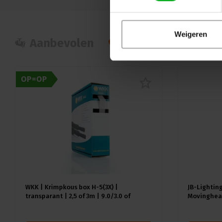
Weigeren
Aanbevolen
Populair
Nie
OP=OP
WKK | Krimpkous box H-5(3X) |
JB-Lighting
transparant | 2,5 of 3m | 9.0/3.0 of
Movinghead
12.0/4.0 mm
CMY | 29dB(
18kg | CRI 