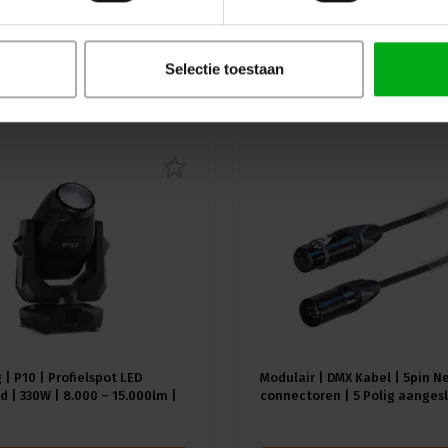
Selectie toestaan
uw
 | P10 | Profielspot LED
Modulair | DMX Kabel | 5pin N
 | 330W | 8.000 – 15.000lm |
connectoren | 5 Polig aangesl
A) | 18 gobo's |4.4° - 60° |
Kleur kabel: Zwart
≥92 - ≥70