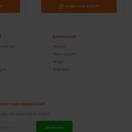
en
Login voor prijzen
t
Kennisbank
ount aan
Nieuws
Onze merken
Blogs
ngen
Begrippen
 voor onze nieuwsbrief
oogte van onze laatste acties!
Abonneer