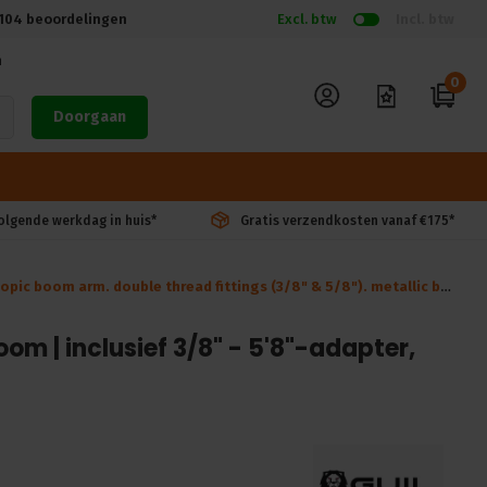
104
beoordelingen
Excl. btw
Incl. btw
n
0
Doorgaan
volgende werkdag in huis*
Gratis verzendkosten vanaf €175*
e thread fittings (3/8" & 5/8"). metallic base & blocking system. includes cable clip
m | inclusief 3/8" - 5'8"-adapter,