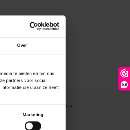
Over
 media te bieden en om ons
ze partners voor social
9,5
nformatie die u aan ze heeft
ig?
Ons team staat graag voor je klaar!
Marketing