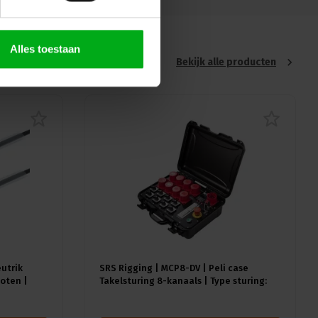
Alles toestaan
Bekijk alle producten
eutrik
SRS Rigging | MCP8-DV | Peli case
oten |
Takelsturing 8-kanaals | Type sturing:
Direct Voltage | Input: 1x CEE32A-5p