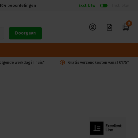
104
beoordelingen
Excl. btw
Incl. btw
n
0
Doorgaan
volgende werkdag in huis*
Gratis verzendkosten vanaf €175*