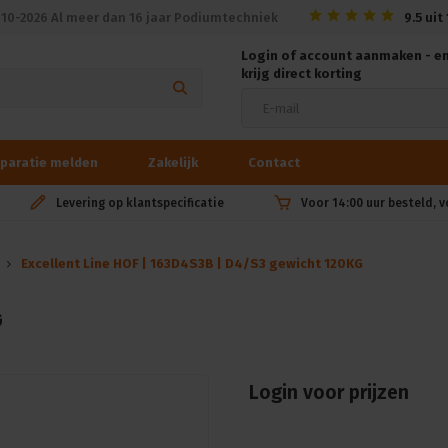
010-2026 Al meer dan 16 jaar Podiumtechniek
9.5
uit
Login of account aanmaken - e
krijg direct korting
paratie melden
Zakelijk
Contact
Levering op klantspecificatie
Voor 14:00 uur besteld, 
Excellent Line HOF | 163D4S3B | D4/S3 gewicht 120KG
G
Login voor prijzen