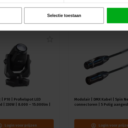
uw
Selectie toestaan
 | P10 | Profielspot LED
Modulair | DMX Kabel | 5pin N
 | 330W | 8.000 – 15.000lm |
connectoren | 5 Polig aangesl
A) | 18 gobo's |4.4° - 60° |
Kleur kabel: Zwart
≥92 - ≥70
Login voor prijzen
Login voor prijz