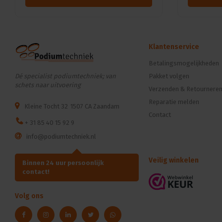
Klantenservice
Betalingsmogelijkheden
Dé specialist podiumtechniek; van
Pakket volgen
schets naar uitvoering
Verzenden & Retournere
Reparatie melden
Kleine Tocht 32
1507 CA Zaandam
Contact
+ 31 85 40 15 92 9
info@podiumtechniek.nl
Veilig winkelen
Binnen 24 uur persoonlijk
contact!
Volg ons