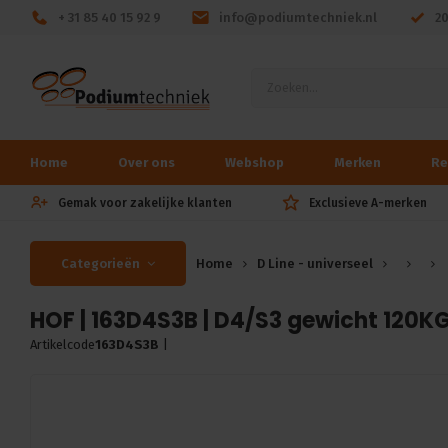
+ 31 85 40 15 92 9
info@podiumtechniek.nl
2
Home
Over ons
Webshop
Merken
Re
Gemak voor zakelijke klanten
Exclusieve A-merken
Categorieën
Home
D Line - universeel
HOF | 163D4S3B | D4/S3 gewicht 120K
Artikelcode
163D4S3B
|