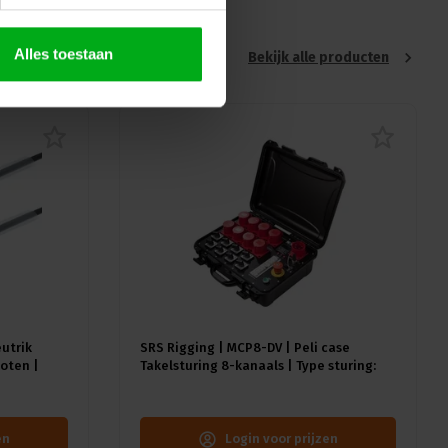
Alles toestaan
Bekijk alle producten
eutrik
SRS Rigging | MCP8-DV | Peli case
oten |
Takelsturing 8-kanaals | Type sturing:
Direct Voltage | Input: 1x CEE32A-5p
en
Login voor prijzen