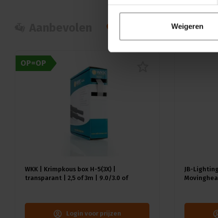
Aanbevolen
Populair
Nie
Weigeren
OP=OP
WKK | Krimpkous box H-5(3X) |
JB-Lighting
transparant | 2,5 of 3m | 9.0/3.0 of
Movinghead
12.0/4.0 mm
CMY | 29dB(
18kg | CRI 
Login voor prijzen