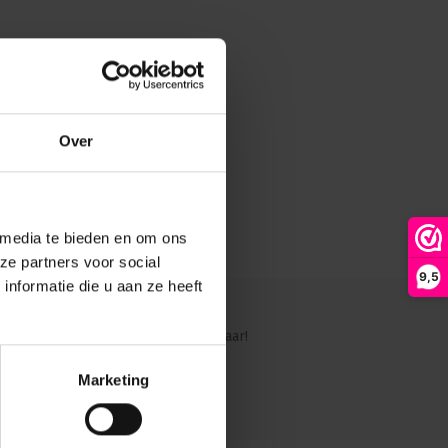
Over
 media te bieden en om ons
ze partners voor social
9,5
nformatie die u aan ze heeft
ig?
Ons team staat graag voor je klaar!
Marketing