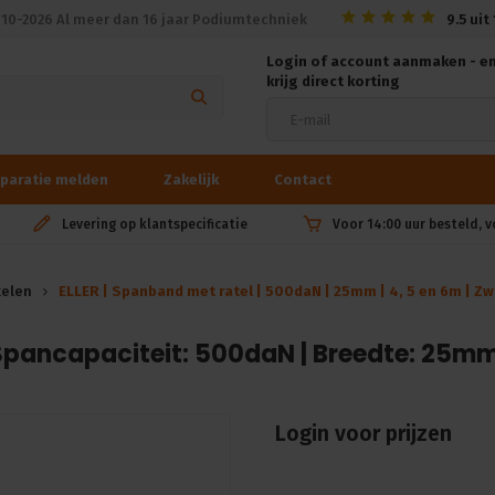
010-2026 Al meer dan 16 jaar Podiumtechniek
9.5
uit
Login of account aanmaken - e
krijg direct korting
paratie melden
Zakelijk
Contact
Levering op klantspecificatie
Voor 14:00 uur besteld, 
kelen
ELLER | Spanband met ratel | 500daN | 25mm | 4, 5 en 6m | Zw
 Spancapaciteit: 500daN | Breedte: 25mm |
Login voor prijzen