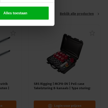
Alles toestaan
Bekijk alle producten
eutrik
SRS Rigging | MCP8-DV | Peli case
oten |
Takelsturing 8-kanaals | Type sturing:
Direct Voltage | Input: 1x CEE32A-5p
en
Login voor prijzen