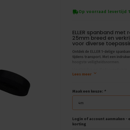
Op voorraad levertijd 
ELLER spanband met ra
25mm breed en verkrij
voor diverse toepassi
Ontdek de ELLER 1-delige spanband 
tijdens transport. Met een indru
hoogste veiligheidsnormen.
Veelzijdig en Betrouwbaar
Lees meer
Met verschillende lengtes beschik
diverse ladingen aan. Dankzij het
grip en veilig transport van goede
Maak een keuze:
*
Technische Specificaties
4m
Merk: ELLERstrap
Spankracht: 10% van LC ges
Treksterkte: 500 daN
Login of account aanmaken - en
Gewicht: 0.28 kg
korting
Breedte: 25mm
Lengte: 4, 5 of 6m