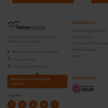
Klantenservice
Betalingsmogelijkheden
Dé specialist podiumtechniek; van
Pakket volgen
schets naar uitvoering
Verzenden & Retournere
Reparatie melden
Kleine Tocht 32
1507 CA Zaandam
Contact
+ 31 85 40 15 92 9
info@podiumtechniek.nl
Veilig winkelen
Binnen 24 uur persoonlijk
contact!
Volg ons