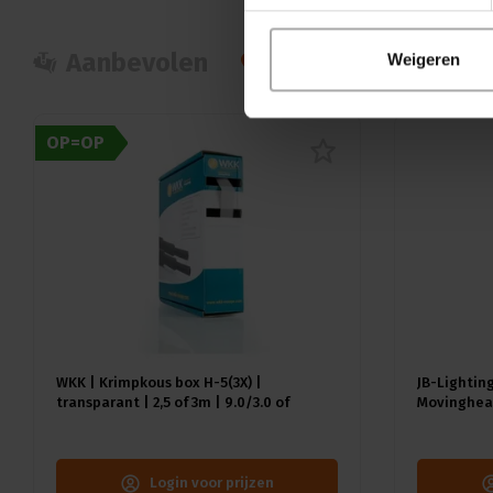
Aanbevolen
Populair
Nie
Weigeren
OP=OP
WKK | Krimpkous box H-5(3X) |
JB-Lighting
transparant | 2,5 of 3m | 9.0/3.0 of
Movinghead
12.0/4.0 mm
CMY | 29dB(
18kg | CRI 
Login voor prijzen