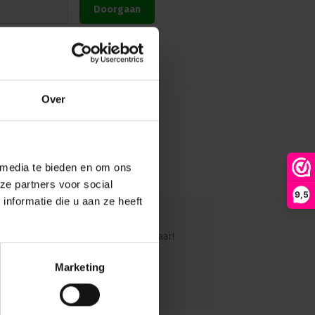
Doorgaan
EN 12195-2
t ratel bent u verzekerd van optimale veiligheid en betrouwbaarheid
Over
 media te bieden en om ons
ze partners voor social
9,5
nformatie die u aan ze heeft
ig?
Ons team staat graag voor je klaar!
Marketing