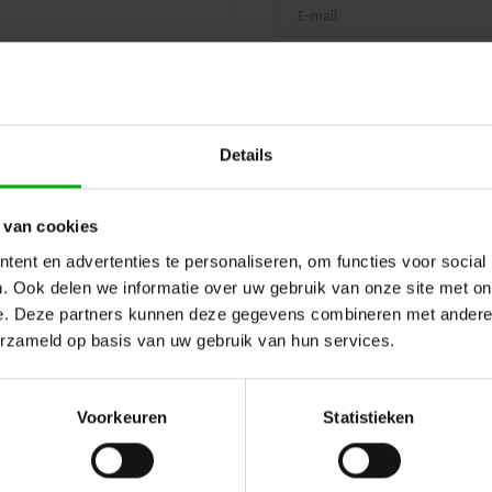
Spancapaciteit: 500daN
Kleur: Zwart
Conformiteit: Voldoet aan 
Met de ELLER 1-delige spanband me
tijdens al uw transportactiviteiten.
Details
 van cookies
ent en advertenties te personaliseren, om functies voor social
. Ook delen we informatie over uw gebruik van onze site met on
e. Deze partners kunnen deze gegevens combineren met andere i
erzameld op basis van uw gebruik van hun services.
Hulp of advies nod
 en reviews
Voorkeuren
Statistieken