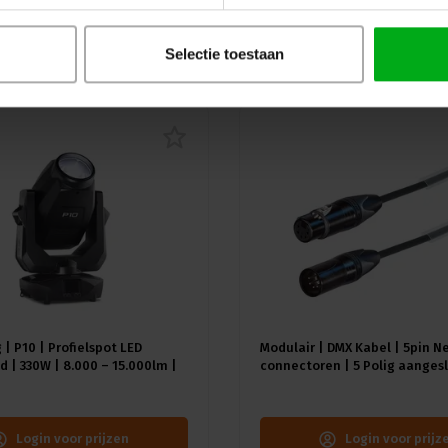
uw
Selectie toestaan
 | P10 | Profielspot LED
Modulair | DMX Kabel | 5pin N
 | 330W | 8.000 – 15.000lm |
connectoren | 5 Polig aangesl
A) | 18 gobo's |4.4° - 60° |
Kleur kabel: Zwart
≥92 - ≥70
Login voor prijzen
Login voor prijz