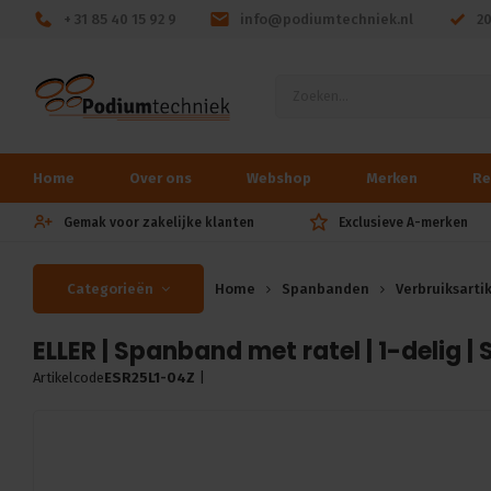
+ 31 85 40 15 92 9
info@podiumtechniek.nl
2
Home
Over ons
Webshop
Merken
Re
Gemak voor zakelijke klanten
Exclusieve A-merken
Categorieën
Home
Spanbanden
Verbruiksarti
ELLER | Spanband met ratel | 1-delig |
Artikelcode
ESR25L1-04Z
|