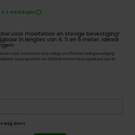
1 a 3 werkdagen
tel voor moeiteloze en stevige bevestiging!
gbaar in lengtes van 4, 5 en 6 meter. Ideaal
ngen!
met ratel, ontworpen voor veilige en efficiënte ladingbeveiliging
kwekkende spancapaciteit van 500daN voldoet deze spanband aan de
baar - 4m, 5m en 6m - past deze spanband zich gemakkelijk aan
 robuuste ontwerp en het ratelmechanisme zorgt het voor een stevige
ren.
trekt (daN): 216
 krijg direct