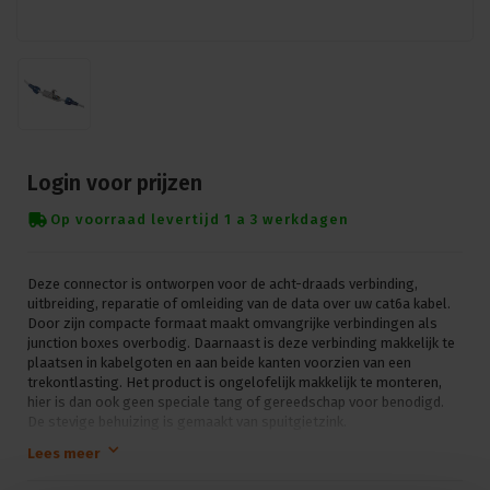
Login voor prijzen
Op voorraad levertijd 1 a 3 werkdagen
Deze connector is ontworpen voor de acht-draads verbinding,
uitbreiding, reparatie of omleiding van de data over uw cat6a kabel.
Door zijn compacte formaat maakt omvangrijke verbindingen als
junction boxes overbodig. Daarnaast is deze verbinding makkelijk te
plaatsen in kabelgoten en aan beide kanten voorzien van een
trekontlasting. Het product is ongelofelijk makkelijk te monteren,
hier is dan ook geen speciale tang of gereedschap voor benodigd.
De stevige behuizing is gemaakt van spuitgietzink.
Lees meer
AWG: 24/1 tot 22/1 datakabels