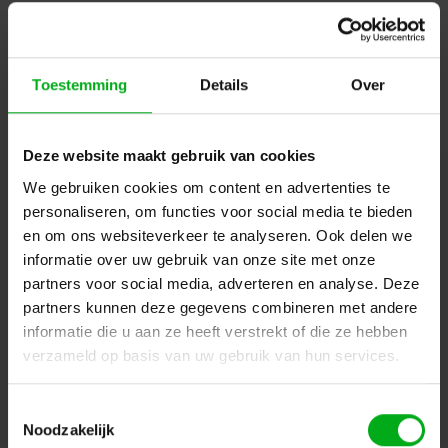
Kabeldiameter: (massieve draad): 0,5-0,64 mm
Login of account aanmaken - en krijg direct korting
Kabeldiameter (streng): 0,61-0,76 mm
Kabeldiameter: 5,0-9,7 mm
Toestemming
Details
Over
Doorgaan
Deze website maakt gebruik van cookies
We gebruiken cookies om content en advertenties te
Hulp of advies nodig?
Ons team staat graag voor
personaliseren, om functies voor social media te bieden
je klaar!
en om ons websiteverkeer te analyseren. Ook delen we
informatie over uw gebruik van onze site met onze
Beschrijving en specificaties
Downloads
partners voor social media, adverteren en analyse. Deze
partners kunnen deze gegevens combineren met andere
informatie die u aan ze heeft verstrekt of die ze hebben
FAQ en reviews
verzameld op basis van uw gebruik van hun services.
Toestemmingsselectie
Noodzakelijk