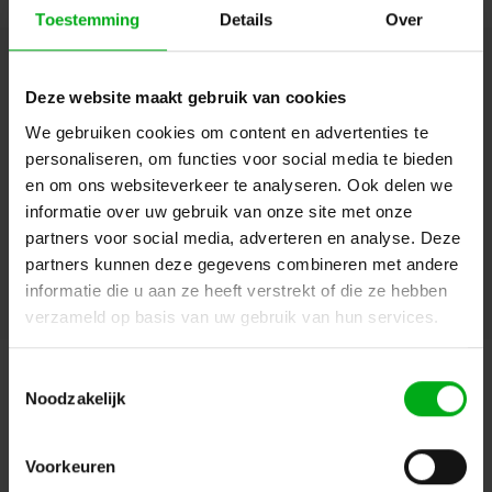
Toestemming
Details
Over
Hulp of advies nodig?
Ons team staat graag voor
Deze website maakt gebruik van cookies
je klaar!
We gebruiken cookies om content en advertenties te
personaliseren, om functies voor social media te bieden
Beschrijving en specificaties
Downloads
en om ons websiteverkeer te analyseren. Ook delen we
informatie over uw gebruik van onze site met onze
FAQ en reviews
partners voor social media, adverteren en analyse. Deze
partners kunnen deze gegevens combineren met andere
informatie die u aan ze heeft verstrekt of die ze hebben
verzameld op basis van uw gebruik van hun services.
Aanbevolen
Populair
Nieuw
Toestemmingsselectie
Noodzakelijk
Bekijk alle producten
OP=OP
Voorkeuren