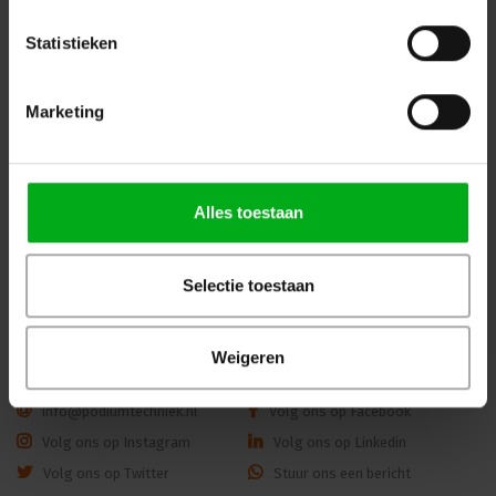
Statistieken
Marketing
WKK | Krimpkous box H-5(3X)
JB-Lighting | P10 |
| transparant | 2,5 of 3m |
Profielspot LED Movinghead
9.0/3.0 of 12.0/4.0 mm
| 330W | 8.000 – 15.000lm |
CMY | 29dB(A) | 18 gobo's
Alles toestaan
|4.4° - 60° | 18kg | CRI ≥92 -
Login voor prijzen
Login voor prijzen
≥70
Selectie toestaan
Dé specialist podiumtechniek; van schets naar uitvoering
Weigeren
Kleine Tocht 32
1507 CA
Zaandam
+ 31 85 40 15 92 9
info@podiumtechniek.nl
Volg ons op Facebook
Volg ons op Instagram
Volg ons op Linkedin
Volg ons op Twitter
Stuur ons een bericht