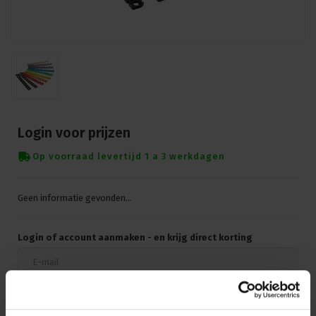
Login voor prijzen
Op voorraad levertijd 1 a 3 werkdagen
Geen informatie gevonden...
Login of account aanmaken - en krijg direct korting
Doorgaan