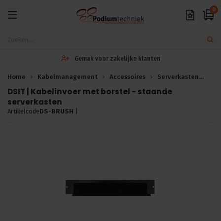
0
Exclusieve A-merken
Home
Kabelmanagement
Accessoires
Serverkasten
Dat
DSIT | Kabelinvoer met borstel - staande
serverkasten
Artikelcode
DS-BRUSH
|