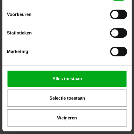
Aanbevolen
Populair
Nieuw
Voorkeuren
Bekijk alle producten
Statistieken
OP=OP
Marketing
Alles toestaan
WKK | Krimpkous box H-5(3X)
JB-Lighting | P10 |
| transparant | 2,5 of 3m |
Profielspot LED Movinghead
9.0/3.0 of 12.0/4.0 mm
| 330W | 8.000 – 15.000lm |
CMY | 29dB(A) | 18 gobo's
Selectie toestaan
|4.4° - 60° | 18kg | CRI ≥92 -
Login voor prijzen
Login voor prijzen
≥70
Weigeren
Dé specialist podiumtechniek; van schets naar uitvoering