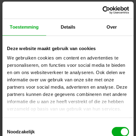
Login of account aanmaken - en krijg direct korting
Toestemming
Details
Over
Doorgaan
Deze website maakt gebruik van cookies
We gebruiken cookies om content en advertenties te
Hulp of advies nodig?
Ons team staat graag voor
personaliseren, om functies voor social media te bieden
je klaar!
en om ons websiteverkeer te analyseren. Ook delen we
informatie over uw gebruik van onze site met onze
Beschrijving en specificaties
Downloads
partners voor social media, adverteren en analyse. Deze
partners kunnen deze gegevens combineren met andere
informatie die u aan ze heeft verstrekt of die ze hebben
FAQ en reviews
verzameld op basis van uw gebruik van hun services.
Toestemmingsselectie
Noodzakelijk