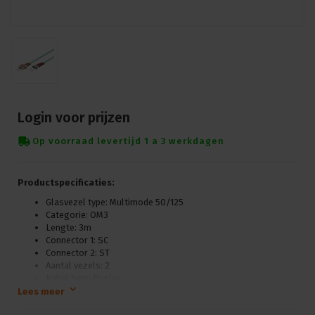
Login voor prijzen
Op voorraad levertijd 1 a 3 werkdagen
Productspecificaties:
Glasvezel type: Multimode 50/125
Categorie: OM3
Lengte: 3m
Connector 1: SC
Connector 2: ST
Aantal vezels: 2
Kabel type: Duplex
Kleur: Turquise
Lees meer
Vlamvertragend volgens EN 50265-2-1