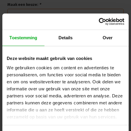
Halogeenvrij volgens EN 50267-2-3
Maak een keuze:
*
Lengte: 5m
Login of account aanmaken - en krijg direct korting
Toestemming
Details
Over
Doorgaan
Deze website maakt gebruik van cookies
We gebruiken cookies om content en advertenties te
personaliseren, om functies voor social media te bieden
en om ons websiteverkeer te analyseren. Ook delen we
Hulp of advies nodig?
Ons team staat graag voor
informatie over uw gebruik van onze site met onze
je klaar!
partners voor social media, adverteren en analyse. Deze
partners kunnen deze gegevens combineren met andere
Beschrijving en specificaties
Downloads
informatie die u aan ze heeft verstrekt of die ze hebben
verzameld op basis van uw gebruik van hun services.
FAQ en reviews