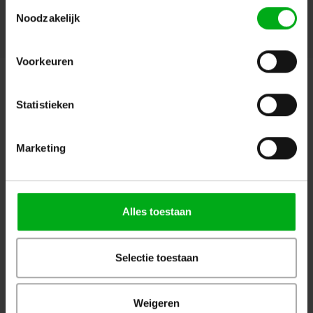
Toestemmingsselectie
Noodzakelijk
Voorkeuren
Aanbevolen
Populair
Nieuw
Bekijk alle producten
Statistieken
OP=OP
Marketing
Alles toestaan
WKK | Krimpkous box H-5(3X)
JB-Lighting | P10 |
| transparant | 2,5 of 3m |
Profielspot LED Movinghead
Selectie toestaan
9.0/3.0 of 12.0/4.0 mm
| 330W | 8.000 – 15.000lm |
CMY | 29dB(A) | 18 gobo's
|4.4° - 60° | 18kg | CRI ≥92 -
Weigeren
Login voor prijzen
Login voor prijzen
≥70