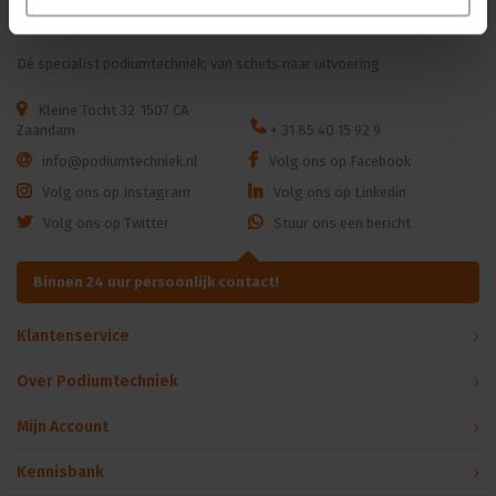
Dé specialist podiumtechniek; van schets naar uitvoering
Kleine Tocht 32
1507 CA
Zaandam
+ 31 85 40 15 92 9
info@podiumtechniek.nl
Volg ons op Facebook
Volg ons op Instagram
Volg ons op Linkedin
Volg ons op Twitter
Stuur ons een bericht
Binnen 24 uur persoonlijk contact!
Klantenservice
Over Podiumtechniek
Mijn Account
Kennisbank