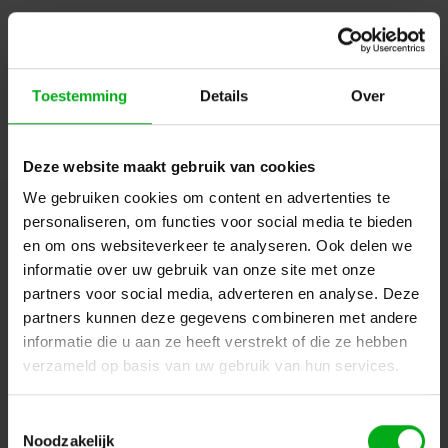
Maximaal belastbaar gewicht: 800kg
Volledig demonteerbaar
Login of account aanmaken - en krijg direct korting
Maximale inbouwdiepte: ± 700mm
Inclusief:
Toestemming
Details
Over
20 kooimoeren
Doorgaan
4 stuks stelpoten
8 sleutels (2 per slot)
Deze website maakt gebruik van cookies
We gebruiken cookies om content en advertenties te
personaliseren, om functies voor social media te bieden
Hulp of advies nodig?
Ons team staat graag voor
en om ons websiteverkeer te analyseren. Ook delen we
je klaar!
informatie over uw gebruik van onze site met onze
partners voor social media, adverteren en analyse. Deze
Beschrijving en specificaties
Downloads
partners kunnen deze gegevens combineren met andere
informatie die u aan ze heeft verstrekt of die ze hebben
FAQ en reviews
verzameld op basis van uw gebruik van hun services.
Toestemmingsselectie
Noodzakelijk