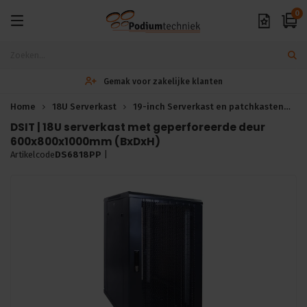
0
Gemak voor zakelijke klanten
Home
18U Serverkast
19-inch Serverkast en patchkasten
S
DSIT | 18U serverkast met geperforeerde deur
600x800x1000mm (BxDxH)
Artikelcode
DS6818PP
|