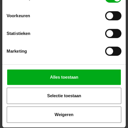
Aanbevolen
Populair
Nieuw
Voorkeuren
Bekijk alle producten
Statistieken
OP=OP
Marketing
Alles toestaan
WKK | Krimpkous box H-5(3X)
JB-Lighting | P10 |
| transparant | 2,5 of 3m |
Profielspot LED Movinghead
9.0/3.0 of 12.0/4.0 mm
| 330W | 8.000 – 15.000lm |
Selectie toestaan
CMY | 29dB(A) | 18 gobo's
|4.4° - 60° | 18kg | CRI ≥92 -
Login voor prijzen
Login voor prijzen
≥70
Weigeren
Dé specialist podiumtechniek; van schets naar uitvoering