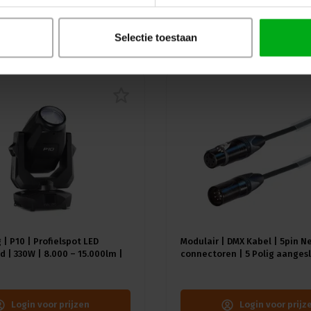
uw
Selectie toestaan
 | P10 | Profielspot LED
Modulair | DMX Kabel | 5pin N
 | 330W | 8.000 – 15.000lm |
connectoren | 5 Polig aangesl
A) | 18 gobo's |4.4° - 60° |
Kleur kabel: Zwart
≥92 - ≥70
Login voor prijzen
Login voor prijz