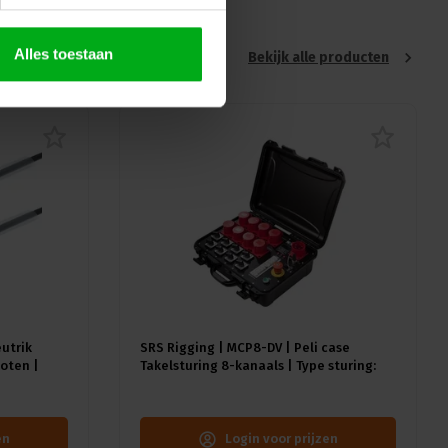
Alles toestaan
Bekijk alle producten
eutrik
SRS Rigging | MCP8-DV | Peli case
oten |
Takelsturing 8-kanaals | Type sturing:
Direct Voltage | Input: 1x CEE32A-5p
en
Login voor prijzen