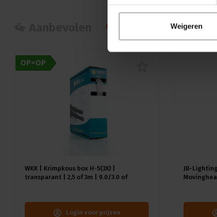
Aanbevolen
Populair
Nie
Weigeren
OP=OP
WKK | Krimpkous box H-5(3X) |
JB-Lighting
transparant | 2,5 of 3m | 9.0/3.0 of
Movinghead
12.0/4.0 mm
CMY | 29dB(
18kg | CRI 
Login voor prijzen