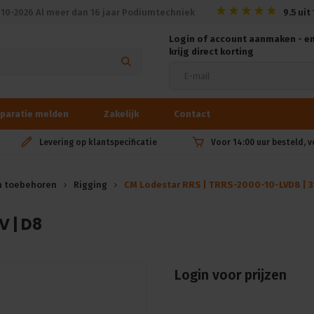
010-2026 Al meer dan 16 jaar Podiumtechniek
9.5
uit
Login of account aanmaken - e
krijg direct korting
paratie melden
Zakelijk
Contact
Levering op klantspecificatie
Voor 14:00 uur besteld, 
n toebehoren
Rigging
CM Lodestar RRS | TRRS-2000-10-LVD8 | 318
V | D8
Login voor prijzen