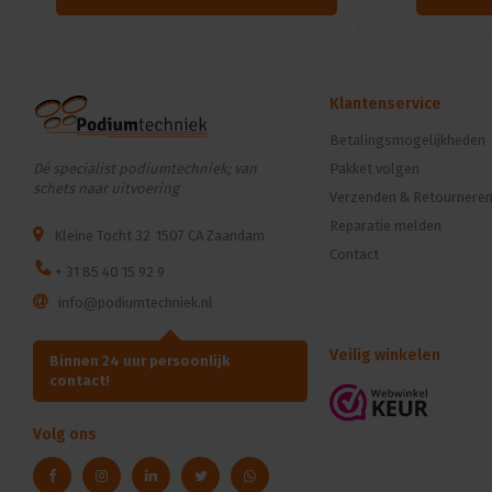
Klantenservice
Betalingsmogelijkheden
Dé specialist podiumtechniek; van
Pakket volgen
schets naar uitvoering
Verzenden & Retournere
Reparatie melden
Kleine Tocht 32
1507 CA Zaandam
Contact
+ 31 85 40 15 92 9
info@podiumtechniek.nl
Veilig winkelen
Binnen 24 uur persoonlijk
contact!
Volg ons