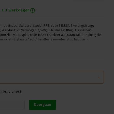
1 a 3 werkdagen
(met eindschakelaars);Model RRS, code 3188S1, 1 kettingstreng;
Werklast: 2t; Vermogen: 1,5kW; FEM klasse: 1Bm; Hijssnelheid:
oorzien van: -4pins rode 16A CEE stekker aan 0,8m kabel -4pins gele
m kabel -Slijtvaste "soft" handles gemonteerd op het huis -
 krijg direct
Doorgaan