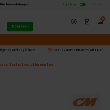
104
beoordelingen
Excl. btw
Incl. btw
n
0
Doorgaan
volgende werkdag in huis*
Gratis verzendkosten vanaf €175*
8S1 | 2t | LV | 400V | hh 10m | D8