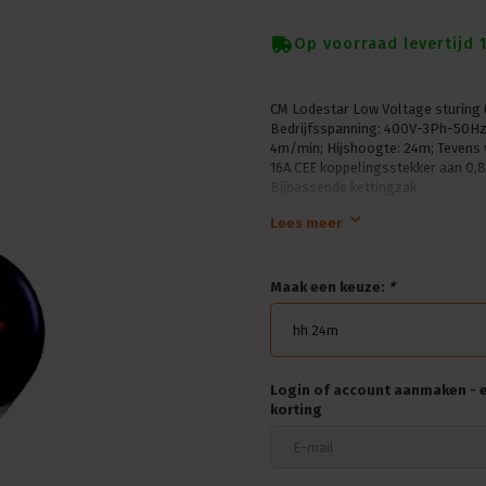
Op voorraad levertijd 
CM Lodestar Low Voltage sturing 
Bedrijfsspanning: 400V-3Ph-50Hz; 
4m/min; Hijshoogte: 24m; Tevens v
16A CEE koppelingsstekker aan 0,8
Bijpassende kettingzak
Lees meer
Maak een keuze:
*
hh 24m
Login of account aanmaken - en
korting