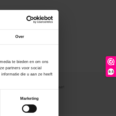
Over
 media te bieden en om ons
ze partners voor social
9,5
nformatie die u aan ze heeft
ig?
Ons team staat graag voor je klaar!
Marketing