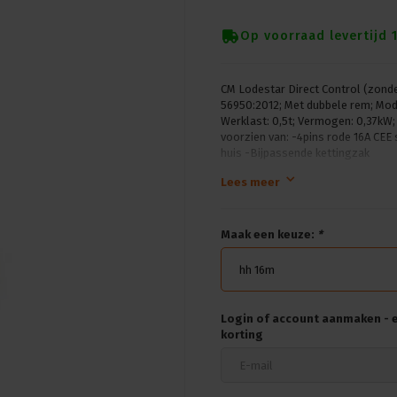
Op voorraad levertijd 
CM Lodestar Direct Control (zonde
56950:2012; Met dubbele rem; Mod
Werklast: 0,5t; Vermogen: 0,37kW;
voorzien van: -4pins rode 16A CEE
huis -Bijpassende kettingzak
Lees meer
Maak een keuze:
*
hh 16m
Login of account aanmaken - en
korting