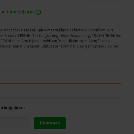
1 a 3 werkdagen
r eindschakelaars);D8plus met veiligheidsfactor 8:1 conform DIN
el F, code 3192NH, 1 kettingstreng; Bedrijfsspanning: 400V-3Ph-50Hz;
 FEM klasse: 2m; Hijssnelheid: 4m/min; Hijshoogte: 24m; Tevens
 stekker aan 0,8m kabel -Slijtvaste "soft" handles gemonteerd op het
 krijg direct
Doorgaan