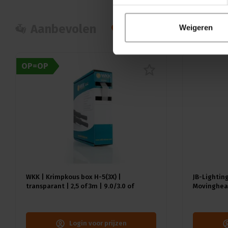
Aanbevolen
Populair
Nie
Weigeren
OP=OP
WKK | Krimpkous box H-5(3X) |
JB-Lighting
transparant | 2,5 of 3m | 9.0/3.0 of
Movinghead
12.0/4.0 mm
CMY | 29dB(
18kg | CRI 
Login voor prijzen