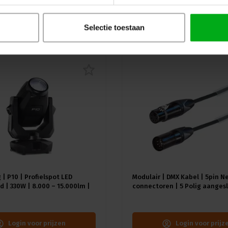
uw
Selectie toestaan
 | P10 | Profielspot LED
Modulair | DMX Kabel | 5pin N
 | 330W | 8.000 – 15.000lm |
connectoren | 5 Polig aangesl
A) | 18 gobo's |4.4° - 60° |
Kleur kabel: Zwart
≥92 - ≥70
Login voor prijzen
Login voor prijz