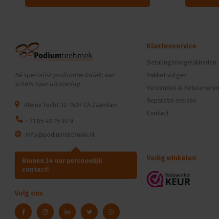
Klantenservice
Betalingsmogelijkheden
Dé specialist podiumtechniek; van
Pakket volgen
schets naar uitvoering
Verzenden & Retournere
Reparatie melden
Kleine Tocht 32
1507 CA Zaandam
Contact
+ 31 85 40 15 92 9
info@podiumtechniek.nl
Veilig winkelen
Binnen 24 uur persoonlijk
contact!
Volg ons