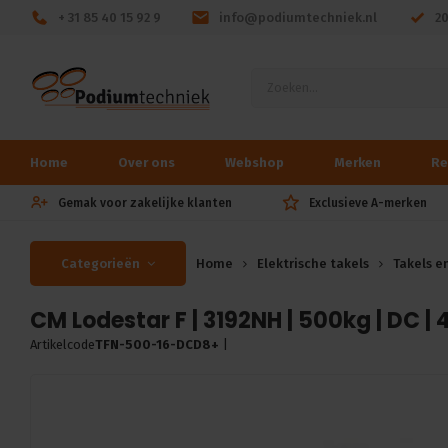
+ 31 85 40 15 92 9
info@podiumtechniek.nl
2
Home
Over ons
Webshop
Merken
Re
Gemak voor zakelijke klanten
Exclusieve A-merken
Categorieën
Home
Elektrische takels
Takels e
CM Lodestar F | 3192NH | 500kg | DC | 
Artikelcode
TFN-500-16-DCD8+
|