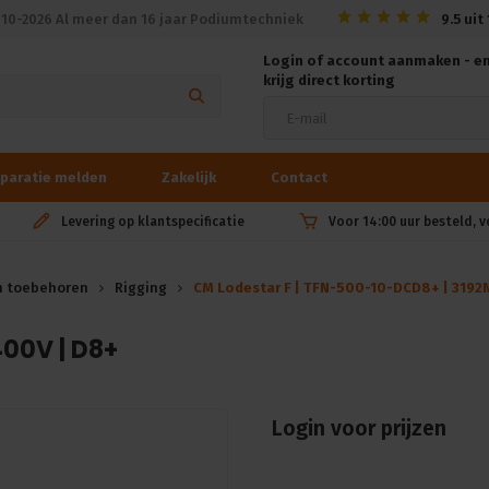
010-2026 Al meer dan 16 jaar Podiumtechniek
9.5
uit
Login of account aanmaken - e
krijg direct korting
paratie melden
Zakelijk
Contact
Levering op klantspecificatie
Voor 14:00 uur besteld, 
n toebehoren
Rigging
CM Lodestar F | TFN-500-10-DCD8+ | 3192N
400V | D8+
Login voor prijzen