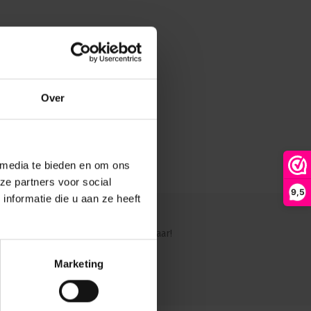
Over
 media te bieden en om ons
ze partners voor social
9,5
nformatie die u aan ze heeft
ig?
Ons team staat graag voor je klaar!
Marketing