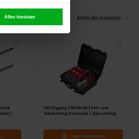
Alles toestaan
Bekijk alle producten
eutrik
SRS Rigging | MCP8-DV | Peli case
oten |
Takelsturing 8-kanaals | Type sturing:
Direct Voltage | Input: 1x CEE32A-5p
en
Login voor prijzen