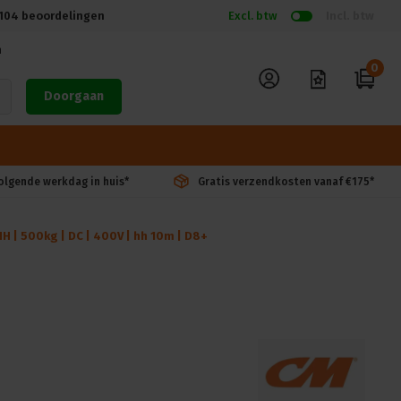
104
beoordelingen
Excl. btw
Incl. btw
n
0
Doorgaan
volgende werkdag in huis*
Gratis verzendkosten vanaf €175*
H | 500kg | DC | 400V | hh 10m | D8+