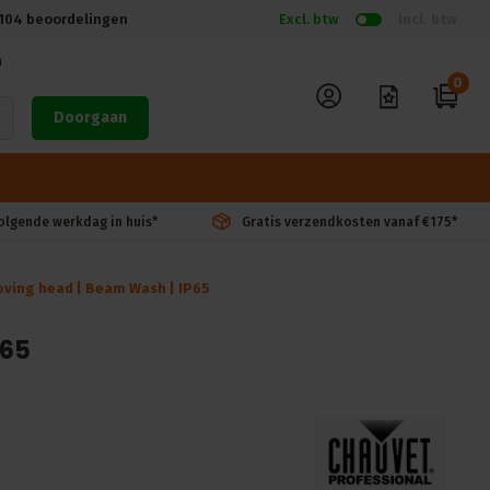
104
beoordelingen
Excl. btw
Incl. btw
n
0
Doorgaan
volgende werkdag in huis*
Gratis verzendkosten vanaf €175*
ving head | Beam Wash | IP65
P65