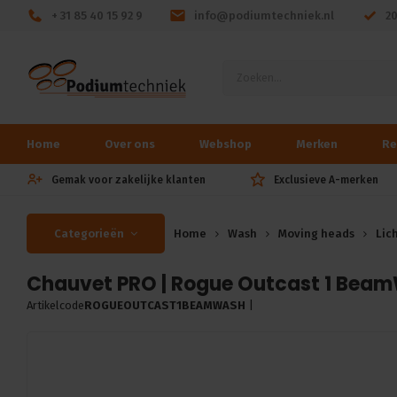
+ 31 85 40 15 92 9
info@podiumtechniek.nl
2
Home
Over ons
Webshop
Merken
Re
Gemak voor zakelijke klanten
Exclusieve A-merken
Categorieën
Home
Wash
Moving heads
Lic
Chauvet PRO | Rogue Outcast 1 BeamW
Artikelcode
ROGUEOUTCAST1BEAMWASH
|