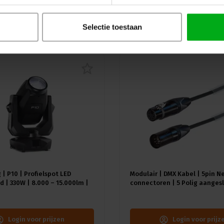
uw
Selectie toestaan
 | P10 | Profielspot LED
Modulair | DMX Kabel | 5pin N
 | 330W | 8.000 – 15.000lm |
connectoren | 5 Polig aangesl
A) | 18 gobo's |4.4° - 60° |
Kleur kabel: Zwart
≥92 - ≥70
Login voor prijzen
Login voor prijz