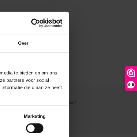
Over
 media te bieden en om ons
ze partners voor social
9,5
nformatie die u aan ze heeft
ig?
Ons team staat graag voor je klaar!
Marketing