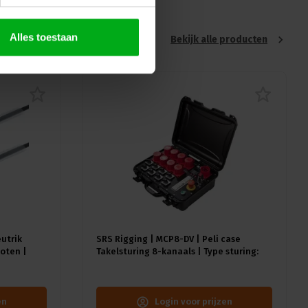
Alles toestaan
Bekijk alle producten
eutrik
SRS Rigging | MCP8-DV | Peli case
oten |
Takelsturing 8-kanaals | Type sturing:
Direct Voltage | Input: 1x CEE32A-5p
en
Login voor prijzen