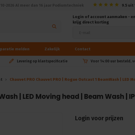
010-2026 Al meer dan 16 jaar Podiumtechniek
9.5
uit
Login of account aanmaken - e
krijg direct korting
paratie melden
Zakelijk
Contact
Levering op klantspecificatie
Voor 14:00 uur besteld, 
ht
Chauvet PRO Chauvet PRO | Rogue Outcast 1 BeamWash | LED Mo
ash | LED Moving head | Beam Wash | I
Login voor prijzen