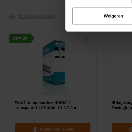
Aanbevolen
Populair
Nie
Weigeren
OP=OP
WKK | Krimpkous box H-5(3X) |
JB-Lighting
transparant | 2,5 of 3m | 9.0/3.0 of
Movinghead
12.0/4.0 mm
CMY | 29dB(
18kg | CRI 
Login voor prijzen