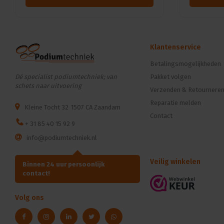
Klantenservice
Betalingsmogelijkheden
Dé specialist podiumtechniek; van
Pakket volgen
schets naar uitvoering
Verzenden & Retournere
Reparatie melden
Kleine Tocht 32
1507 CA Zaandam
Contact
+ 31 85 40 15 92 9
info@podiumtechniek.nl
Veilig winkelen
Binnen 24 uur persoonlijk
contact!
Volg ons