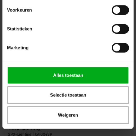
Levertijd op aanvraag
Voorkeuren
Kleurtemperatuur: 3000K, Zoom: 7>30°, Bevestiging: Surface Mounted, Kleur: Zwart
Login voor prijzen
Statistieken
Marketing
Alles toestaan
Selectie toestaan
Weigeren
SPX | SYCLOP LP18 Led profiel | Vermogen: 21W |
Aansturing: CASAMBI | Met potentiometer | Bevestiging:
Track mounting
SPX-Lighting |
CAI00489