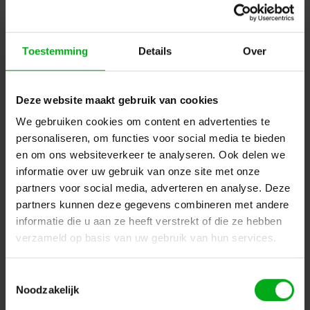
SPX-Lighting |
CAI00678
Levertijd op aanvraag
Kleurtemperatuur: 3000K, Bevestiging: Hook mounting RJ45 IN/OUT + PowerCon IN/OUT, Kleur: Zwart
Toestemming
Details
Over
Login voor prijzen
Deze website maakt gebruik van cookies
We gebruiken cookies om content en advertenties te
personaliseren, om functies voor social media te bieden
en om ons websiteverkeer te analyseren. Ook delen we
informatie over uw gebruik van onze site met onze
partners voor social media, adverteren en analyse. Deze
partners kunnen deze gegevens combineren met andere
informatie die u aan ze heeft verstrekt of die ze hebben
verzameld op basis van uw gebruik van hun services.
Toestemmingsselectie
SPX | MOOVEO HR Mini led spot | Vermogen: 3W | 12V DC |
Noodzakelijk
Met potentiometer
SPX-Lighting |
PRI00903