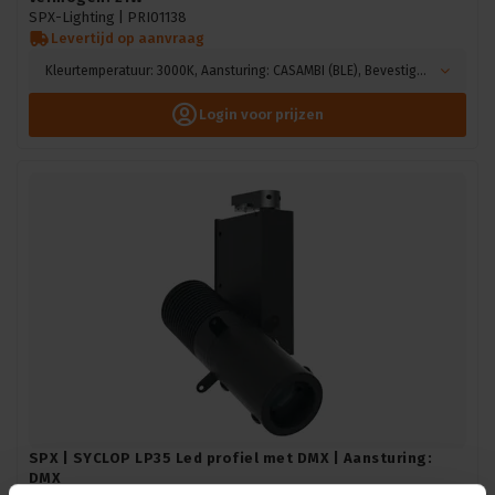
SPX-Lighting |
PRI01138
Levertijd op aanvraag
Kleurtemperatuur: 3000K, Aansturing: CASAMBI (BLE), Bevestiging: Hook mounting, Kleur: Zwart
Login voor prijzen
SPX | SYCLOP LP35 Led profiel met DMX | Aansturing:
DMX