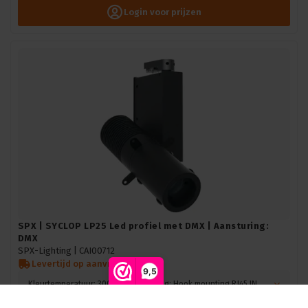
Login voor prijzen
SPX | SYCLOP LP25 Led profiel met DMX | Aansturing:
DMX
SPX-Lighting |
CAI00712
Levertijd op aanvraag
9,5
Kleurtemperatuur: 3000K, Bevestiging: Hook mounting RJ45 IN/OUT + PowerCon IN/OUT, Kleur: Zwart