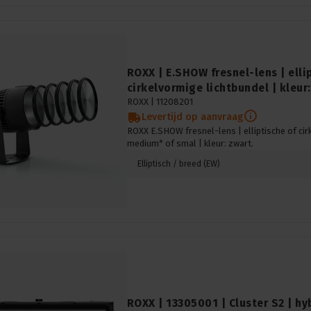
ROXX | E.SHOW fresnel-lens | elli
cirkelvormige lichtbundel | kleur
ROXX |
11208201
Levertijd op aanvraag
ROXX E.SHOW fresnel-lens | elliptische of cir
medium* of smal | kleur: zwart.
Elliptisch / breed (EW)
ROXX | 13305001 | Cluster S2 | hy