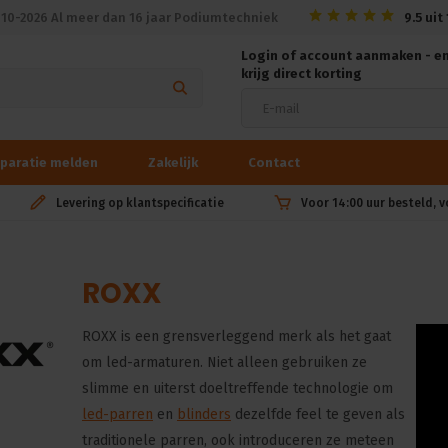
010-2026 Al meer dan 16 jaar Podiumtechniek
9.5
uit
Login of account aanmaken - e
krijg direct korting
paratie melden
Zakelijk
Contact
Levering op klantspecificatie
Voor 14:00 uur besteld, 
ROXX
ROXX is een grensverleggend merk als het gaat
om led-armaturen. Niet alleen gebruiken ze
slimme en uiterst doeltreffende technologie om
led-parren
en
blinders
dezelfde feel te geven als
traditionele parren, ook introduceren ze meteen