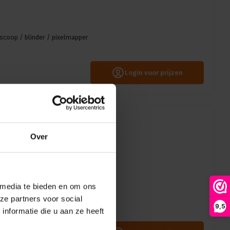
oscoop / blinder / pixelmapper
Login voor prijzen
Over
ur: Zwart
 media te bieden en om ons
ze partners voor social
9,5
nformatie die u aan ze heeft