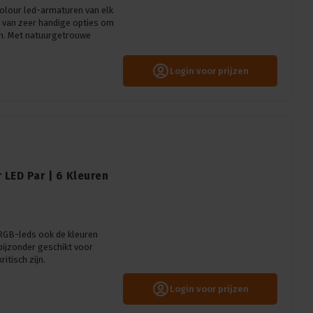
colour led-armaturen van elk
 van zeer handige opties om
en. Met natuurgetrouwe
Login voor prijzen
 LED Par | 6 Kleuren
RGB-leds ook de kleuren
bijzonder geschikt voor
itisch zijn.
Login voor prijzen