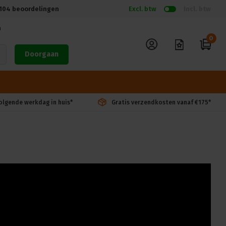
104
beoordelingen
Excl. btw
Incl. btw
n
0
Doorgaan
volgende werkdag in huis*
Gratis verzendkosten vanaf €175*