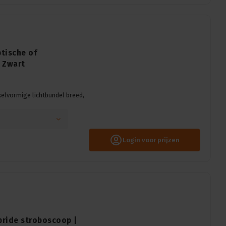
ptische of
: Zwart
kelvormige lichtbundel breed,
Login voor prijzen
bride stroboscoop |