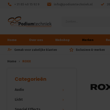
+ 31 85 40 15 92 9
info@podiumtechniek.nl
2
Home
Over ons
Webshop
Merken
Re
Gemak voor zakelijke klanten
Exclusieve A-merken
Home
ROXX
Categorieën
Audio
Licht
Special Effects