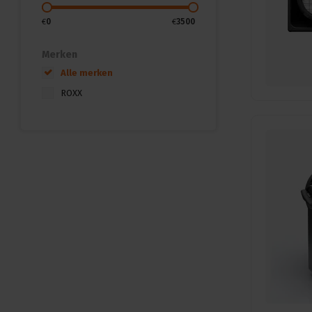
€
0
€
3500
Merken
Alle merken
ROXX