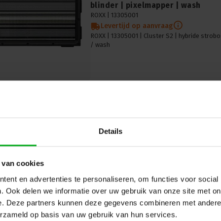
blinder | pixelmapper | wash
ROXX |
13305001
Levertijd op aanvraag
ROXX | 13305001 | Cluster S2 | hybride strob
/ wash
Details
ROXX | E.SHOW Filterhouder | Kle
 van cookies
ROXX |
11907701
ent en advertenties te personaliseren, om functies voor social
Levertijd op aanvraag
. Ook delen we informatie over uw gebruik van onze site met on
e. Deze partners kunnen deze gegevens combineren met andere i
erzameld op basis van uw gebruik van hun services.