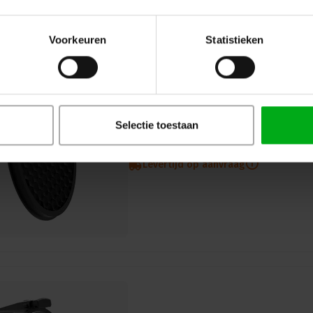
Voorkeuren
Statistieken
Selectie toestaan
ROXX | E.SHOW Honey Comb | Kleu
ROXX |
11907601
Levertijd op aanvraag