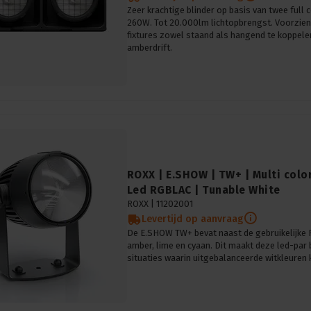
Zeer krachtige blinder op basis van twee full 
260W. Tot 20.000lm lichtopbrengst. Voorzien
fixtures zowel staand als hangend te koppel
amberdrift.
ROXX | E.SHOW | TW+ | Multi color
Led RGBLAC | Tunable White
ROXX |
11202001
Levertijd op aanvraag
De E.SHOW TW+ bevat naast de gebruikelijke 
amber, lime en cyaan. Dit maakt deze led-par 
situaties waarin uitgebalanceerde witkleuren kr