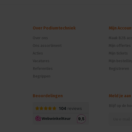
Over Podiumtechniek
Mijn Accoun
Over ons
Maak B2B acc
Ons assortiment
Mijn offertes
n
Acties
Mijn tickets
Vacatures
Mijn bestelli
Referenties
Registreren
Begrippen
Beoordelingen
Meld je aan
Blijf op de h