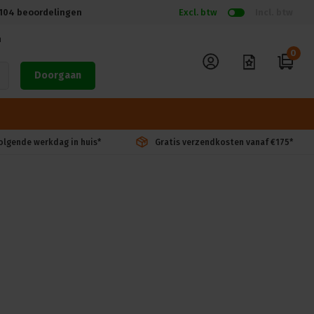
104
beoordelingen
Excl. btw
Incl. btw
n
0
Doorgaan
volgende werkdag in huis*
Gratis verzendkosten vanaf €175*