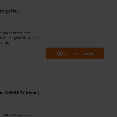
t gaffel |
h aan de verstelbare
uitermate geschikt voor het
ranche.
Login voor prijzen
met DOUGHTY klem |
h aan de verstelbare