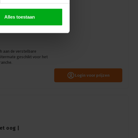
Alles toestaan
et oog |
h aan de verstelbare
uitermate geschikt voor het
ranche.
Login voor prijzen
et oog |