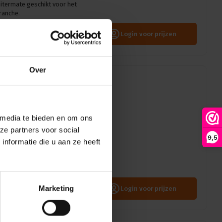
uitermate geschikt voor het
ranche.
Login voor prijzen
Over
met inwendig
 media te bieden en om ons
kant
ze partners voor social
9,5
nformatie die u aan ze heeft
h aan de verstelbare
uitermate geschikt voor het
ranche.
Marketing
Login voor prijzen