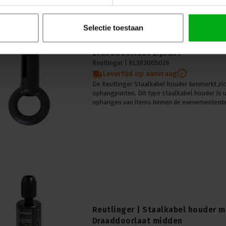
Selectie toestaan
Reutlinger | Staalkabel houder m
Draaddoorlaat zijkant
Reutlinger |
RL393005026
Levertijd op aanvraag
De Reutlinger Staalkabel houder kenmerkt zic
ophangpunten. Dit type staalkabel houder is 
ophangen van items binnen de evenementenb
Reutlinger | Staalkabel houder m
Draaddoorlaat midden