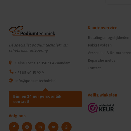
Klantenservice
Betalingsmogelijkheden
Dé specialist podiumtechniek; van
Pakket volgen
schets naar uitvoering
Verzenden & Retournere
Reparatie melden
Kleine Tocht 32
1507 CA Zaandam
Contact
+ 31 85 40 15 92 9
info@podiumtechniek.nl
Veilig winkelen
Binnen 24 uur persoonlijk
contact!
Volg ons