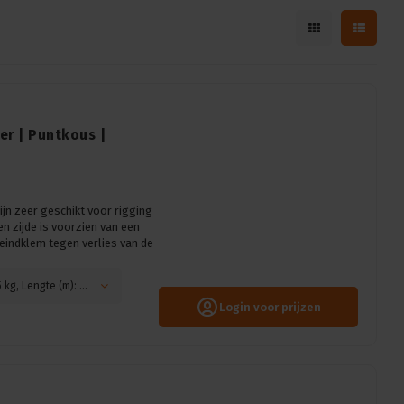
er | Puntkous |
n zeer geschikt voor rigging
en zijde is voorzien van een
 eindklem tegen verlies van de
Kleur: Zwart, Diameter (mm): 3 mm (WLL TÜV 85 kg, Lengte (m): 1,5 meter
Login voor prijzen