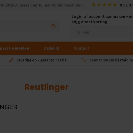
010-2026 Al meer dan 16 jaar Podiumtechniek
9.5
uit
Login of account aanmaken - e
krijg direct korting
paratie melden
Zakelijk
Contact
Levering op klantspecificatie
Voor 14:00 uur besteld, 
Reutlinger