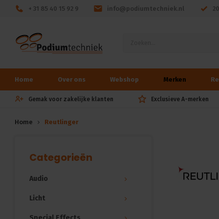
+ 31 85 40 15 92 9
info@podiumtechniek.nl
2
Home
Over ons
Webshop
Merken
Re
Gemak voor zakelijke klanten
Exclusieve A-merken
Home
Reutlinger
Categorieën
Audio
Licht
Special Effects