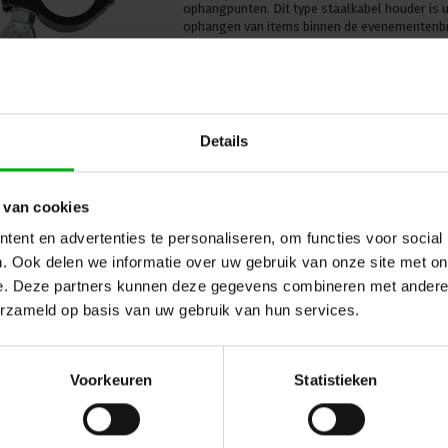
ophangpunten. Dit type staalkabel houder is 
ophangen van items binnen de evenementenb
Details
 van cookies
Reutlinger | Staalkabel houder 
ent en advertenties te personaliseren, om functies voor social
schroefdraad | Draaddoorlaat zij
Reutlinger |
RL393009008
. Ook delen we informatie over uw gebruik van onze site met on
Levertijd op aanvraag
e. Deze partners kunnen deze gegevens combineren met andere i
De Reutlinger staalkabel houder kenmerkt zic
erzameld op basis van uw gebruik van hun services.
ophangpunten. Dit type staalkabel houder is 
ophangen van items binnen de evenementenb
Voorkeuren
Statistieken